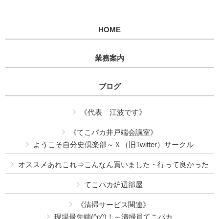
HOME
業務案内
ブログ
《代表 江波です》
《てこパカ井戸端会議室》
ようこそ自分史倶楽部～Ｘ（旧Twitter）サークル
オススメあれこれ⇒こんなん買いました・行って良かった
てこパカ炉辺部屋
《清掃サービス関連》
現場最先端(^o^)！～清掃員てこパカ