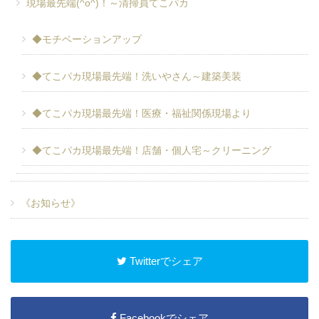
現場最先端(^o^)！～清掃員てこパカ
◆モチベーションアップ
◆てこパカ現場最先端！洗いやさん～建築美装
◆てこパカ現場最先端！医療・福祉関係現場より
◆てこパカ現場最先端！店舗・個人宅～クリーニング
《お知らせ》
Twitterでシェア
Facebookでシェア