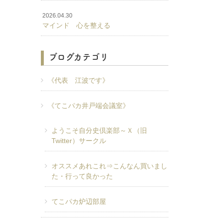
2026.04.30
マインド 心を整える
ブログカテゴリ
《代表 江波です》
《てこパカ井戸端会議室》
ようこそ自分史倶楽部～Ｘ（旧
Twitter）サークル
オススメあれこれ⇒こんなん買いまし
た・行って良かった
てこパカ炉辺部屋