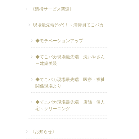
《清掃サービス関連》
現場最先端(^o^)！～清掃員てこパカ
◆モチベーションアップ
◆てこパカ現場最先端！洗いやさん
～建築美装
◆てこパカ現場最先端！医療・福祉
関係現場より
◆てこパカ現場最先端！店舗・個人
宅～クリーニング
《お知らせ》