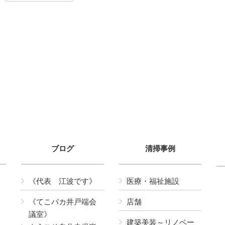
ブログ
清掃事例
《代表 江波です》
医療・福祉施設
《てこパカ井戸端会
店舗
議室》
建築美装～リノベー