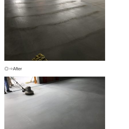
◎⇒After