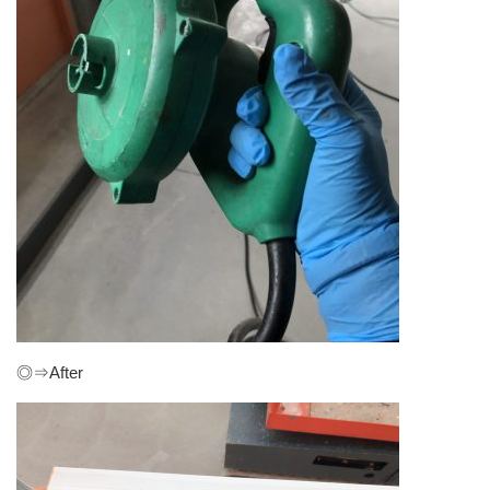
◎⇒After