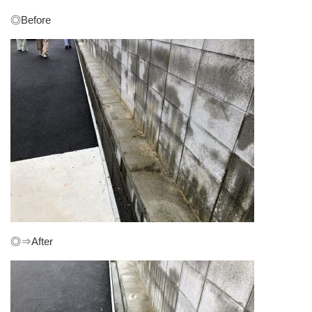
◎Before
◎⇒After