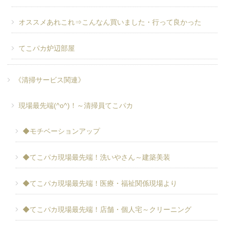
オススメあれこれ⇒こんなん買いました・行って良かった
てこパカ炉辺部屋
《清掃サービス関連》
現場最先端(^o^)！～清掃員てこパカ
◆モチベーションアップ
◆てこパカ現場最先端！洗いやさん～建築美装
◆てこパカ現場最先端！医療・福祉関係現場より
◆てこパカ現場最先端！店舗・個人宅～クリーニング