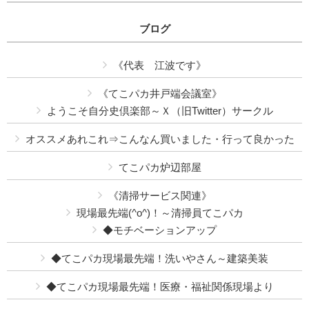
ブログ
《代表 江波です》
《てこパカ井戸端会議室》
ようこそ自分史倶楽部～Ｘ（旧Twitter）サークル
オススメあれこれ⇒こんなん買いました・行って良かった
てこパカ炉辺部屋
《清掃サービス関連》
現場最先端(^o^)！～清掃員てこパカ
◆モチベーションアップ
◆てこパカ現場最先端！洗いやさん～建築美装
◆てこパカ現場最先端！医療・福祉関係現場より