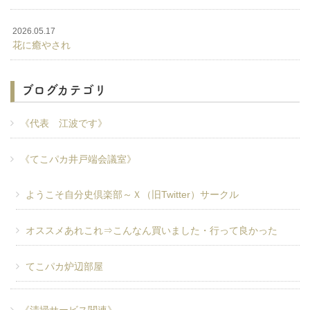
2026.05.17
花に癒やされ
ブログカテゴリ
《代表 江波です》
《てこパカ井戸端会議室》
ようこそ自分史倶楽部～Ｘ（旧Twitter）サークル
オススメあれこれ⇒こんなん買いました・行って良かった
てこパカ炉辺部屋