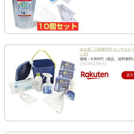
あす楽・三和製作所 サンワスピ
ンEX
価格：4,900円（税込、送料無料)
(2023/9/12時点)
楽天