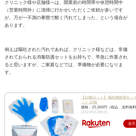
クリニック様や店舗様へは、開業前の時間帯や休憩時間中
（営業時間外）に清掃に行かせいただくご依頼が多いです
が、万が一不測の事態で酷く汚れてしまった、という場合が
あります。
例えば嘔吐された汚れであれば、クリニック様などは、常備
されておられる消毒防護セットをお持ちで、早急に作業され
ると思いますが、ご家庭などでは、準備物が必要になりま
す。
【10個セット】 嘔吐物処理セッ
ット 10個
価格：25,300円（税込、送料無料
(2023/9/12時点)
楽天