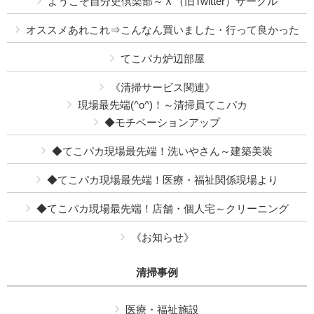
ようこそ自分史倶楽部～Ｘ（旧Twitter）サークル
オススメあれこれ⇒こんなん買いました・行って良かった
てこパカ炉辺部屋
《清掃サービス関連》
現場最先端(^o^)！～清掃員てこパカ
◆モチベーションアップ
◆てこパカ現場最先端！洗いやさん～建築美装
◆てこパカ現場最先端！医療・福祉関係現場より
◆てこパカ現場最先端！店舗・個人宅～クリーニング
《お知らせ》
清掃事例
医療・福祉施設