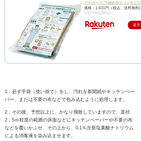
アルボース 汚物処理セットN 172
価格：1,631円（税込、送料無料)
(2023/9/12時点)
楽天
1．必ず手袋（使い捨て）をし、汚れを新聞紙やキッチンぺー
パー、または不要の布などで包み込むように処理します。
2．その後、予想以上に、かなり飛散してい
ます
ので、直径
2，5ｍ程度の範囲の床面などにキッチンペーパーや不要の布
などを覆いかぶせ、その上から、0.1％次亜塩素酸ナトリウム
による消毒液を染み込ませます。