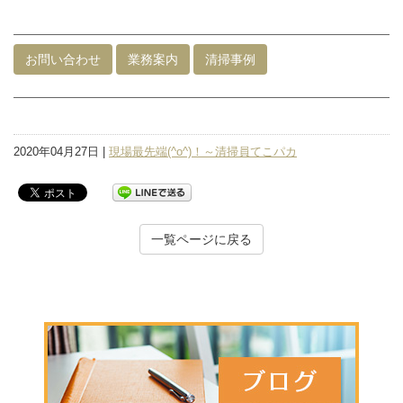
お問い合わせ
業務案内
清掃事例
2020年04月27日 |
現場最先端(^o^)！～清掃員てこパカ
一覧ページに戻る