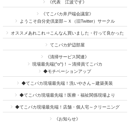
《代表 江波です》
《てこパカ井戸端会議室》
ようこそ自分史倶楽部～Ｘ（旧Twitter）サークル
オススメあれこれ⇒こんなん買いました・行って良かった
てこパカ炉辺部屋
《清掃サービス関連》
現場最先端(^o^)！～清掃員てこパカ
◆モチベーションアップ
◆てこパカ現場最先端！洗いやさん～建築美装
◆てこパカ現場最先端！医療・福祉関係現場より
◆てこパカ現場最先端！店舗・個人宅～クリーニング
《お知らせ》