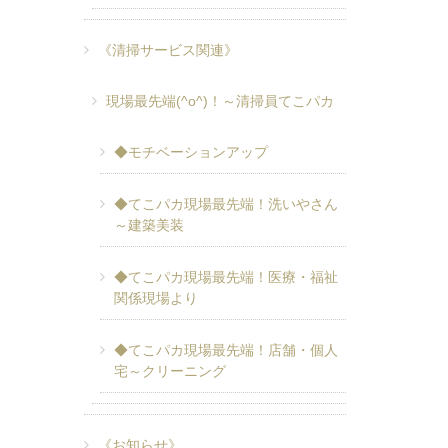
《清掃サービス関連》
現場最先端(^o^)！～清掃員てこパカ
◆モチベーションアップ
◆てこパカ現場最先端！洗いやさん
～建築美装
◆てこパカ現場最先端！医療・福祉
関係現場より
◆てこパカ現場最先端！店舗・個人
宅～クリーニング
《お知らせ》