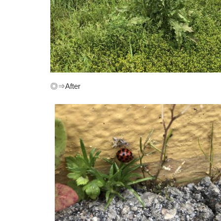
◎⇒After