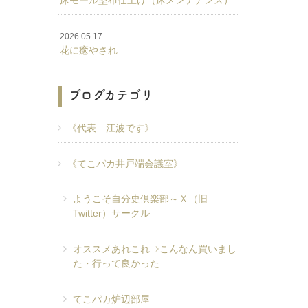
床モール塗布仕上げ（床メンテナンス）
2026.05.17
花に癒やされ
ブログカテゴリ
《代表 江波です》
《てこパカ井戸端会議室》
ようこそ自分史倶楽部～Ｘ（旧
Twitter）サークル
オススメあれこれ⇒こんなん買いまし
た・行って良かった
てこパカ炉辺部屋