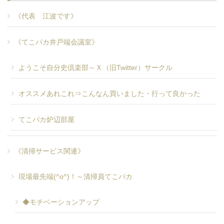
《代表 江波です》
《てこパカ井戸端会議室》
ようこそ自分史倶楽部～Ｘ（旧Twitter）サークル
オススメあれこれ⇒こんなん買いました・行って良かった
てこパカ炉辺部屋
《清掃サービス関連》
現場最先端(^o^)！～清掃員てこパカ
◆モチベーションアップ