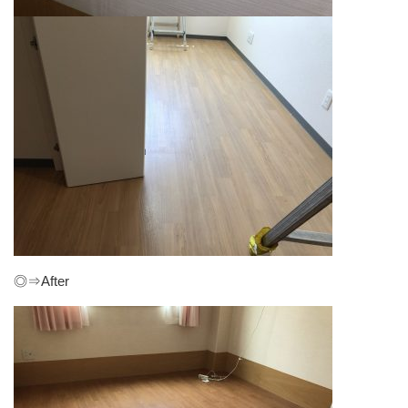
◎⇒After