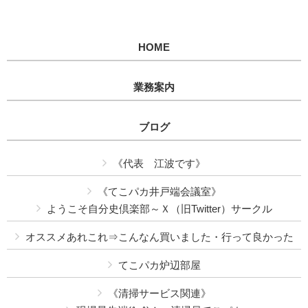
HOME
業務案内
ブログ
《代表 江波です》
《てこパカ井戸端会議室》
ようこそ自分史倶楽部～Ｘ（旧Twitter）サークル
オススメあれこれ⇒こんなん買いました・行って良かった
てこパカ炉辺部屋
《清掃サービス関連》