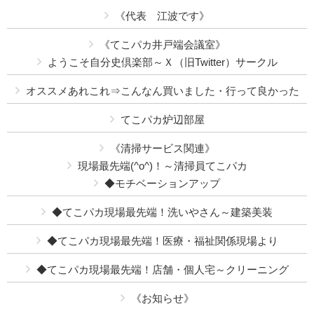
《代表 江波です》
《てこパカ井戸端会議室》
ようこそ自分史倶楽部～Ｘ（旧Twitter）サークル
オススメあれこれ⇒こんなん買いました・行って良かった
てこパカ炉辺部屋
《清掃サービス関連》
現場最先端(^o^)！～清掃員てこパカ
◆モチベーションアップ
◆てこパカ現場最先端！洗いやさん～建築美装
◆てこパカ現場最先端！医療・福祉関係現場より
◆てこパカ現場最先端！店舗・個人宅～クリーニング
《お知らせ》