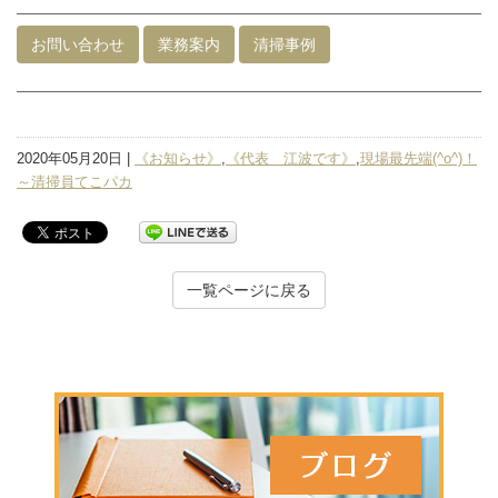
お問い合わせ
業務案内
清掃事例
2020年05月20日 |
《お知らせ》
,
《代表 江波です》
,
現場最先端(^o^)！
～清掃員てこパカ
一覧ページに戻る