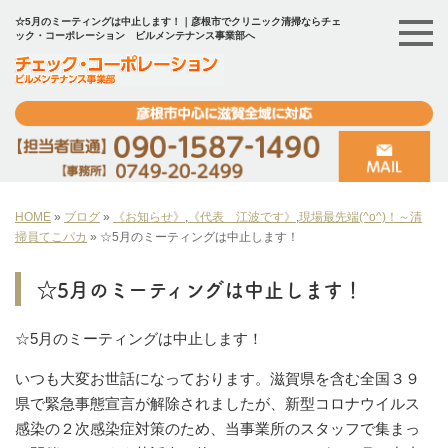
☆5月のミーティングは中止します！｜彦根市でクリニック清掃ならチェ
ック・コーポレーション ビルメンテナンス事業部へ
HOME
»
ブログ
»
《お知らせ》
,
《代表 江波です》
,
現場最先端(^o^)！～清
掃員てこパカ
»
☆5月のミーティングは中止します！
☆5月のミーティングは中止します！
☆5月のミーティングは中止します！
いつも大変お世話になっております。滋賀県を含む全国３９
県で緊急事態宣言が解除されましたが、新型コロナウイルス
感染の２次感染症対策のため、当事業所のスタッフで集まっ