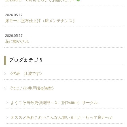
2026.05.17
床モール塗布仕上げ（床メンテナンス）
2026.05.17
花に癒やされ
ブログカテゴリ
《代表 江波です》
《てこパカ井戸端会議室》
ようこそ自分史倶楽部～Ｘ（旧Twitter）サークル
オススメあれこれ⇒こんなん買いました・行って良かった