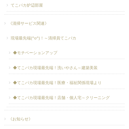
てこパカ炉辺部屋
《清掃サービス関連》
現場最先端(^o^)！～清掃員てこパカ
◆モチベーションアップ
◆てこパカ現場最先端！洗いやさん～建築美装
◆てこパカ現場最先端！医療・福祉関係現場より
◆てこパカ現場最先端！店舗・個人宅～クリーニング
《お知らせ》