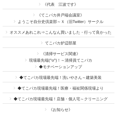
《代表 江波です》
《てこパカ井戸端会議室》
ようこそ自分史倶楽部～Ｘ（旧Twitter）サークル
オススメあれこれ⇒こんなん買いました・行って良かった
てこパカ炉辺部屋
《清掃サービス関連》
現場最先端(^o^)！～清掃員てこパカ
◆モチベーションアップ
◆てこパカ現場最先端！洗いやさん～建築美装
◆てこパカ現場最先端！医療・福祉関係現場より
◆てこパカ現場最先端！店舗・個人宅～クリーニング
《お知らせ》