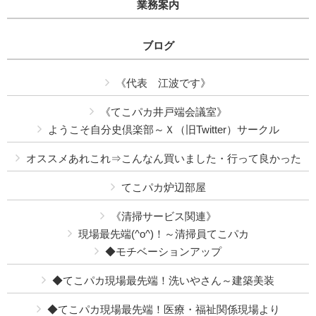
業務案内
ブログ
《代表 江波です》
《てこパカ井戸端会議室》
ようこそ自分史倶楽部～Ｘ（旧Twitter）サークル
オススメあれこれ⇒こんなん買いました・行って良かった
てこパカ炉辺部屋
《清掃サービス関連》
現場最先端(^o^)！～清掃員てこパカ
◆モチベーションアップ
◆てこパカ現場最先端！洗いやさん～建築美装
◆てこパカ現場最先端！医療・福祉関係現場より