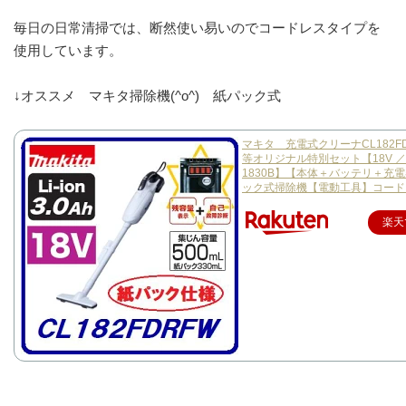
毎日の日常清掃では、断然使い易いのでコードレスタイプを
使用しています。
↓オススメ マキタ掃除機(^o^) 紙パック式
マキタ 充電式クリーナCL182FD
等オリジナル特別セット【18V ／ 3
1830B】【本体＋バッテリ＋充
ック式掃除機【電動工具】コード
楽天