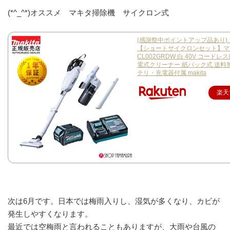
(*^_^*)オススメ マキタ掃除機 サイクロン式
(感謝祭中ポイントアップ品あり)
【ショートサイクロンセット】マ
CL002GRDW 白 40V コードレ
電式クリーナー 紙パック式 送料
テリ・充電器付属 makita
楽天
次は6月です。日本では梅雨入りし、湿気が多くなり、カビが
発生しやすくなります。
最近では空梅雨と言われることもありますが、大雨や台風の