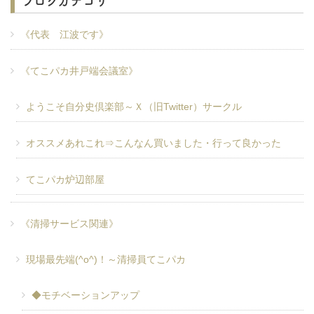
ブログカテゴリ
《代表 江波です》
《てこパカ井戸端会議室》
ようこそ自分史倶楽部～Ｘ（旧Twitter）サークル
オススメあれこれ⇒こんなん買いました・行って良かった
てこパカ炉辺部屋
《清掃サービス関連》
現場最先端(^o^)！～清掃員てこパカ
◆モチベーションアップ