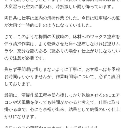
大変湿った空気に覆われ、時折激しい雨が降っています。
両日共に仕事は屋内の清掃作業でした。今日は駐車場への道
が大雨で一時的に川のようになっていました。
さて、このような梅雨の天候時の、床材へのワックス塗布を
伴う清掃作業は、よく乾燥させた床へ塗布しなければ塗りム
ラや、充分な艶のある（艶ありの場合）仕上がりにならない
ので注意が必要です。
焦らず手間暇は惜しまないように丁寧に、お客様へは冬季程
お時間はかかりませんが、作業時間等について、必ずご説明
しております。
最初に、清掃作業工程や塗布後しっかり乾燥させるのにエア
コンや送風機を使っても時間がかかると考えて、仕事に取り
掛かる事で、心にも余裕が出来、結果として納得のいく仕上
がりになります。
※ワックスの種類やメーカーによって異なります。