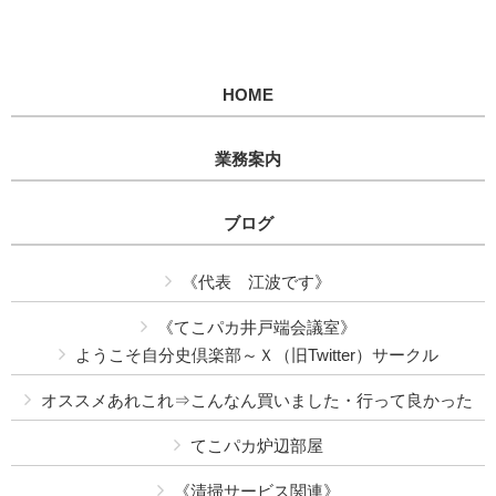
HOME
業務案内
ブログ
《代表 江波です》
《てこパカ井戸端会議室》
ようこそ自分史倶楽部～Ｘ（旧Twitter）サークル
オススメあれこれ⇒こんなん買いました・行って良かった
てこパカ炉辺部屋
《清掃サービス関連》