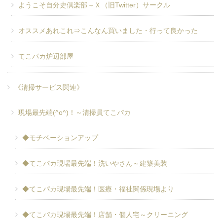
ようこそ自分史倶楽部～Ｘ（旧Twitter）サークル
オススメあれこれ⇒こんなん買いました・行って良かった
てこパカ炉辺部屋
《清掃サービス関連》
現場最先端(^o^)！～清掃員てこパカ
◆モチベーションアップ
◆てこパカ現場最先端！洗いやさん～建築美装
◆てこパカ現場最先端！医療・福祉関係現場より
◆てこパカ現場最先端！店舗・個人宅～クリーニング