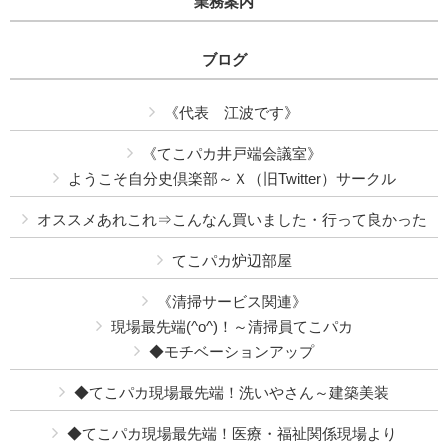
業務案内
ブログ
《代表 江波です》
《てこパカ井戸端会議室》
ようこそ自分史倶楽部～Ｘ（旧Twitter）サークル
オススメあれこれ⇒こんなん買いました・行って良かった
てこパカ炉辺部屋
《清掃サービス関連》
現場最先端(^o^)！～清掃員てこパカ
◆モチベーションアップ
◆てこパカ現場最先端！洗いやさん～建築美装
◆てこパカ現場最先端！医療・福祉関係現場より