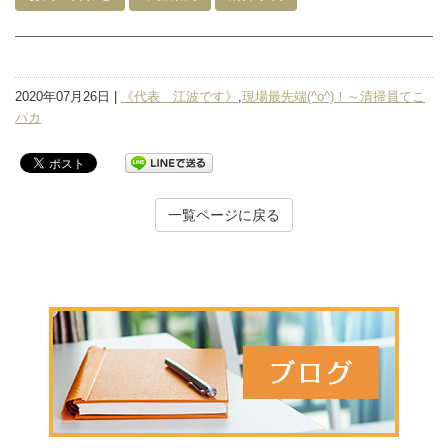
2020年07月26日 |
《代表 江波です》
,
現場最先端(^o^)！～清掃員てこ
パカ
一覧ページに戻る