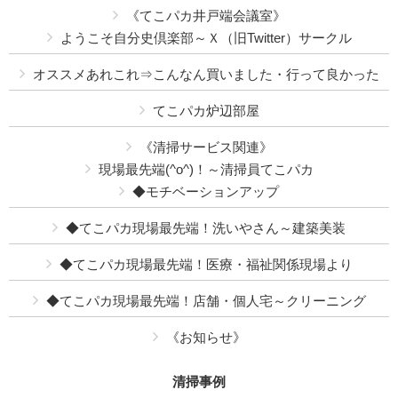
《てこパカ井戸端会議室》
ようこそ自分史倶楽部～Ｘ（旧Twitter）サークル
オススメあれこれ⇒こんなん買いました・行って良かった
てこパカ炉辺部屋
《清掃サービス関連》
現場最先端(^o^)！～清掃員てこパカ
◆モチベーションアップ
◆てこパカ現場最先端！洗いやさん～建築美装
◆てこパカ現場最先端！医療・福祉関係現場より
◆てこパカ現場最先端！店舗・個人宅～クリーニング
《お知らせ》
清掃事例