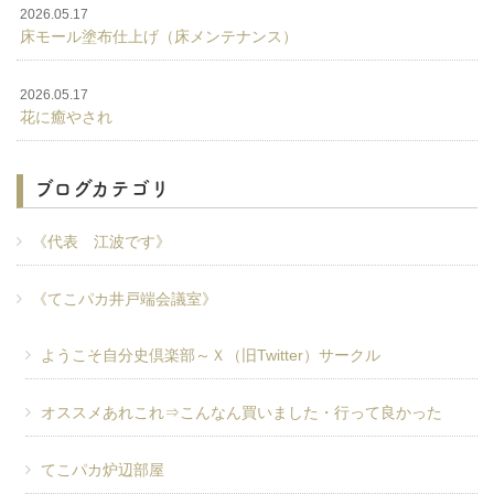
2026.05.17
床モール塗布仕上げ（床メンテナンス）
2026.05.17
花に癒やされ
ブログカテゴリ
《代表 江波です》
《てこパカ井戸端会議室》
ようこそ自分史倶楽部～Ｘ（旧Twitter）サークル
オススメあれこれ⇒こんなん買いました・行って良かった
てこパカ炉辺部屋