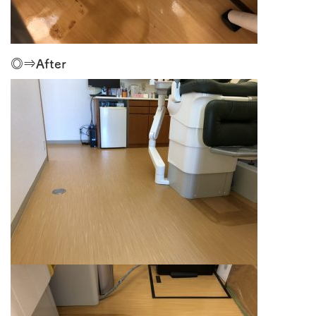
◎⇒After