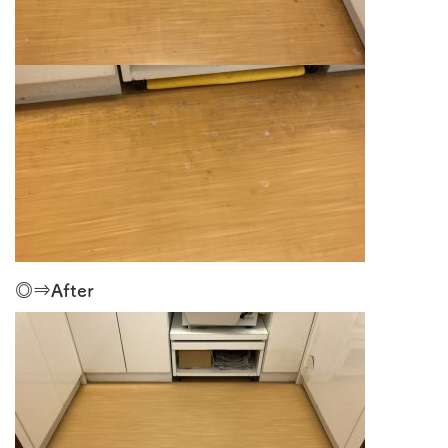
◎⇒After