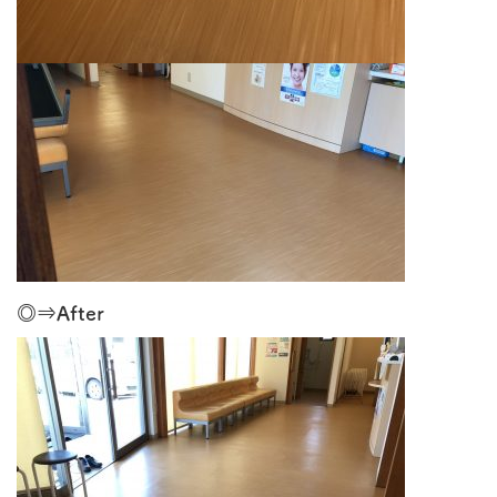
◎⇒After