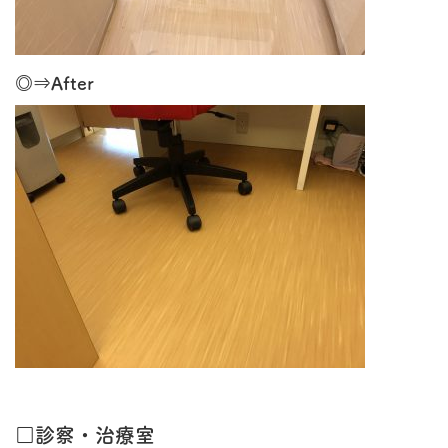
◎⇒After
□診察・治療室