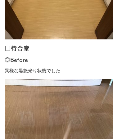
□待合室
◎Before
異様な黒艶光り状態でした