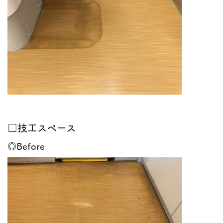
□技工スペース
◎Before