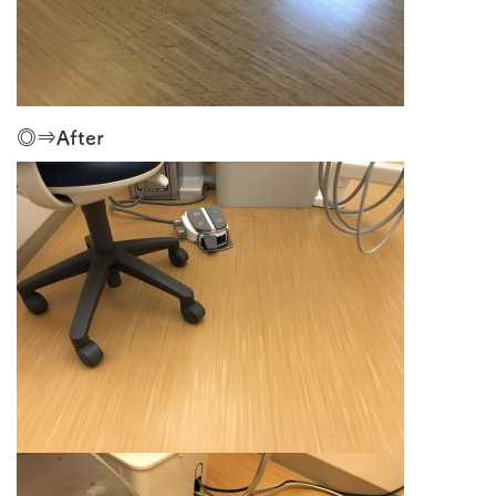
◎⇒After