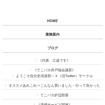
HOME
業務案内
ブログ
《代表 江波です》
《てこパカ井戸端会議室》
ようこそ自分史倶楽部～Ｘ（旧Twitter）サークル
オススメあれこれ⇒こんなん買いました・行って良かった
てこパカ炉辺部屋
《清掃サービス関連》