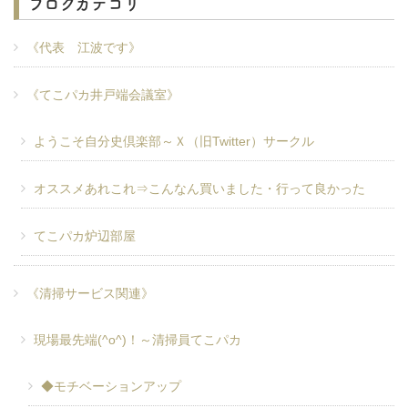
ブログカテゴリ
《代表 江波です》
《てこパカ井戸端会議室》
ようこそ自分史倶楽部～Ｘ（旧Twitter）サークル
オススメあれこれ⇒こんなん買いました・行って良かった
てこパカ炉辺部屋
《清掃サービス関連》
現場最先端(^o^)！～清掃員てこパカ
◆モチベーションアップ