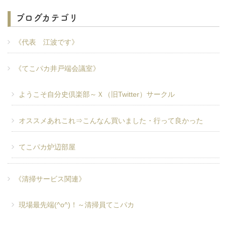
ブログカテゴリ
《代表 江波です》
《てこパカ井戸端会議室》
ようこそ自分史倶楽部～Ｘ（旧Twitter）サークル
オススメあれこれ⇒こんなん買いました・行って良かった
てこパカ炉辺部屋
《清掃サービス関連》
現場最先端(^o^)！～清掃員てこパカ