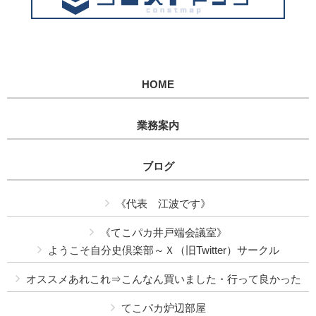
HOME
業務案内
ブログ
《代表 江波です》
《てこパカ井戸端会議室》
ようこそ自分史倶楽部～Ｘ（旧Twitter）サークル
オススメあれこれ⇒こんなん買いました・行って良かった
てこパカ炉辺部屋