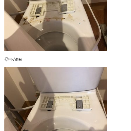
◎⇒After