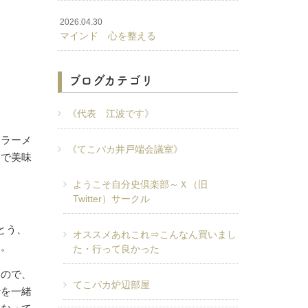
2026.04.30
マインド 心を整える
ブログカテゴリ
《代表 江波です》
ンラーメ
《てこパカ井戸端会議室》
分で美味
ようこそ自分史倶楽部～Ｘ（旧
Twitter）サークル
とう、
オススメあれこれ⇒こんなん買いまし
す。
た・行って良かった
なので、
てこパカ炉辺部屋
行を一緒