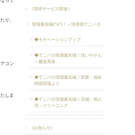
になって
《清掃サービス関連》
ったり、
現場最先端(^o^)！～清掃員てこパカ
◆モチベーションアップ
◆てこパカ現場最先端！洗いやさん
～建築美装
エアコン
◆てこパカ現場最先端！医療・福祉
関係現場より
いたしま
◆てこパカ現場最先端！店舗・個人
宅～クリーニング
《お知らせ》