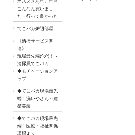
オススメあれこれ⇒
こんなん買いまし
た・行って良かった
てこパカ炉辺部屋
《清掃サービス関
連》
現場最先端(^o^)！～
清掃員てこパカ
◆モチベーションア
ップ
◆てこパカ現場最先
端！洗いやさん～建
築美装
◆てこパカ現場最先
端！医療・福祉関係
現場より