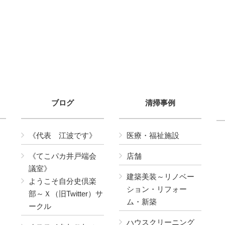
ブログ
清掃事例
《代表 江波です》
医療・福祉施設
《てこパカ井戸端会
店舗
議室》
建築美装～リノベー
ようこそ自分史倶楽
ション・リフォー
部～Ｘ（旧Twitter）サ
ム・新築
ークル
ハウスクリーニング