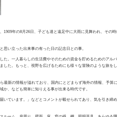
1909年の8月26日、子ども達と遠足中に大雨に見舞われ、その時
と思い立った出来事の有った日の記念日との事。
した。一人暮らしの生活費やそのための資金を貯めるためのアル
ました。もっと、視野を広げるためにも様々な冒険のような旅を
amなどＳＮＳから最新の情報が溢れており、国内にとどまらず海外の情報、予算
域か、なども簡単に知りえる事が出来る時代です。
届いています。」などとコメントが載せられてあり、気を引き締
スルーム、扉周り、壁面、床、窓の桟、棚、照明器具、あらゆる