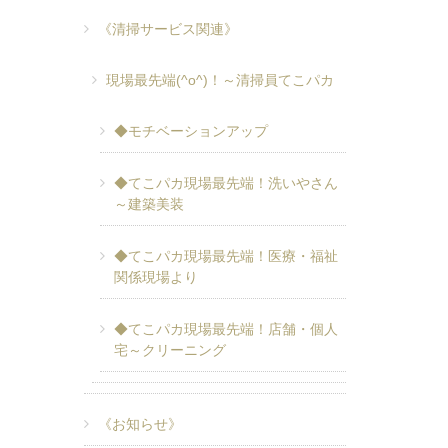
《清掃サービス関連》
現場最先端(^o^)！～清掃員てこパカ
◆モチベーションアップ
◆てこパカ現場最先端！洗いやさん
～建築美装
◆てこパカ現場最先端！医療・福祉
関係現場より
◆てこパカ現場最先端！店舗・個人
宅～クリーニング
《お知らせ》