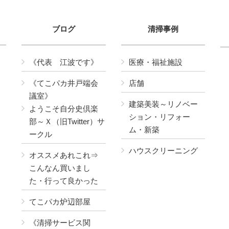
ブログ
清掃事例
《代表 江波です》
医療・福祉施設
《てこパカ井戸端会
店舗
議室》
建築美装～リノベー
ようこそ自分史倶楽
ション・リフォー
部～Ｘ（旧Twitter）サ
ム・新築
ークル
ハウスクリーニング
オススメあれこれ⇒
こんなん買いまし
た・行って良かった
てこパカ炉辺部屋
《清掃サービス関