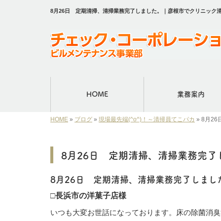
8月26日 定期清掃、清掃業務完了しました。｜彦根市でクリニック
HOME
業務案内
HOME
»
ブログ
»
現場最先端(^o^)！～清掃員てこパカ
»
8月2
8月26日 定期清掃、清掃業務完了
8月26日 定期清掃、清掃業務完了しまし
□長浜市の洋菓子店様
いつも大変お世話になっております。床の除菌消臭