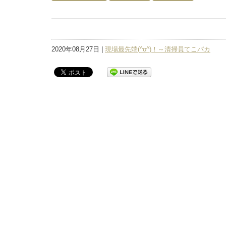
2020年08月27日 |
現場最先端(^o^)！～清掃員てこパカ