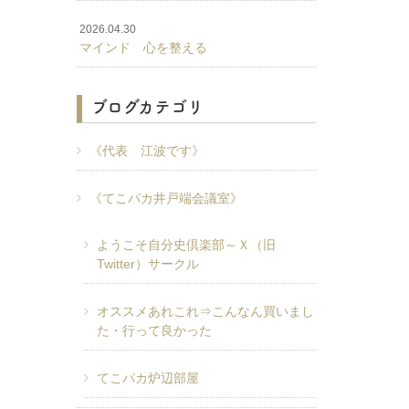
2026.04.30
マインド 心を整える
ブログカテゴリ
《代表 江波です》
《てこパカ井戸端会議室》
ようこそ自分史倶楽部～Ｘ（旧
Twitter）サークル
オススメあれこれ⇒こんなん買いまし
た・行って良かった
てこパカ炉辺部屋