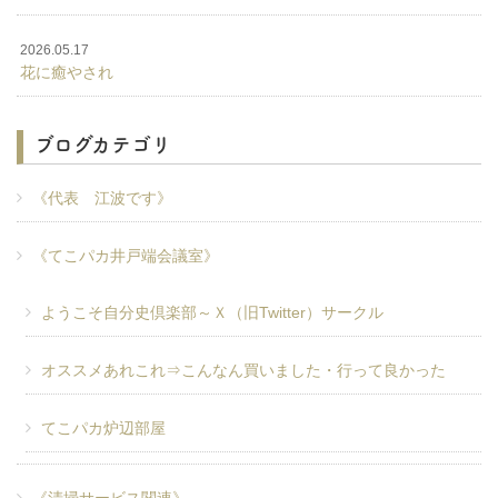
2026.05.17
花に癒やされ
ブログカテゴリ
《代表 江波です》
《てこパカ井戸端会議室》
ようこそ自分史倶楽部～Ｘ（旧Twitter）サークル
オススメあれこれ⇒こんなん買いました・行って良かった
てこパカ炉辺部屋
《清掃サービス関連》