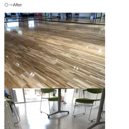
◎⇒After