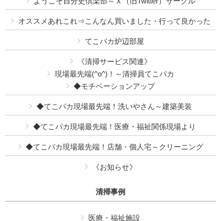
ようこそ自分史倶楽部～Ｘ（旧Twitter）サークル
オススメあれこれ⇒こんなん買いました・行って良かった
てこパカ炉辺部屋
《清掃サービス関連》
現場最先端(^o^)！～清掃員てこパカ
◆モチベーションアップ
◆てこパカ現場最先端！洗いやさん～建築美装
◆てこパカ現場最先端！医療・福祉関係現場より
◆てこパカ現場最先端！店舗・個人宅～クリーニング
《お知らせ》
清掃事例
医療・福祉施設