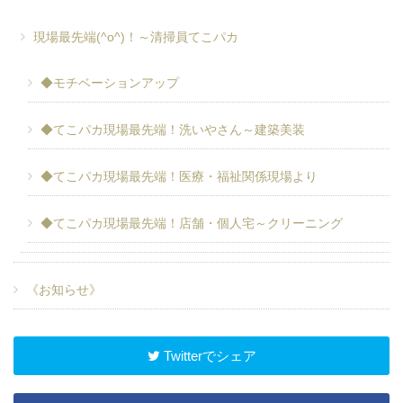
現場最先端(^o^)！～清掃員てこパカ
◆モチベーションアップ
◆てこパカ現場最先端！洗いやさん～建築美装
◆てこパカ現場最先端！医療・福祉関係現場より
◆てこパカ現場最先端！店舗・個人宅～クリーニング
《お知らせ》
Twitterでシェア