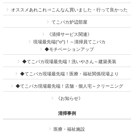
オススメあれこれ⇒こんなん買いました・行って良かった
てこパカ炉辺部屋
《清掃サービス関連》
現場最先端(^o^)！～清掃員てこパカ
◆モチベーションアップ
◆てこパカ現場最先端！洗いやさん～建築美装
◆てこパカ現場最先端！医療・福祉関係現場より
◆てこパカ現場最先端！店舗・個人宅～クリーニング
《お知らせ》
清掃事例
医療・福祉施設