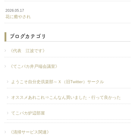
2026.05.17
花に癒やされ
ブログカテゴリ
《代表 江波です》
《てこパカ井戸端会議室》
ようこそ自分史倶楽部～Ｘ（旧Twitter）サークル
オススメあれこれ⇒こんなん買いました・行って良かった
てこパカ炉辺部屋
《清掃サービス関連》