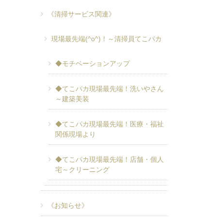
《清掃サービス関連》
現場最先端(^o^)！～清掃員てこパカ
◆モチベーションアップ
◆てこパカ現場最先端！洗いやさん
～建築美装
◆てこパカ現場最先端！医療・福祉
関係現場より
◆てこパカ現場最先端！店舗・個人
宅～クリーニング
《お知らせ》