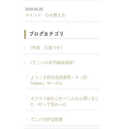
2026.04.30
マインド 心を整える
ブログカテゴリ
《代表 江波です》
《てこパカ井戸端会議室》
ようこそ自分史倶楽部～Ｘ（旧
Twitter）サークル
オススメあれこれ⇒こんなん買いまし
た・行って良かった
てこパカ炉辺部屋