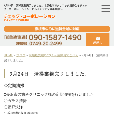
9月24日 清掃業務完了しました。｜彦根市でクリニック清掃ならチェッ
ク・コーポレーション ビルメンテナンス事業部へ
HOME
»
ブログ
»
現場最先端(^o^)！～清掃員てこパカ
»
9月24日 清掃業務
完了しました。
9月24日 清掃業務完了しました。
◇定期清掃
□長浜市の歯科クリニック様の定期清掃を行いました
〇ガラス清掃
〇網戸洗浄
〇床除菌消臭洗浄後