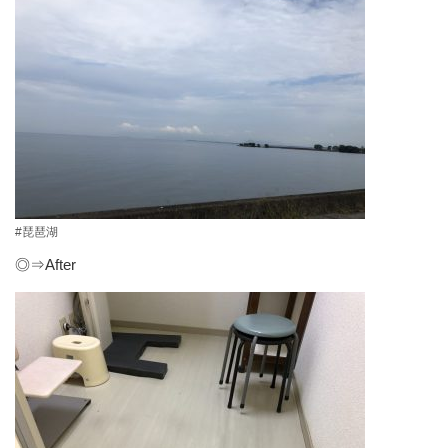
#琵琶湖
◎⇒After