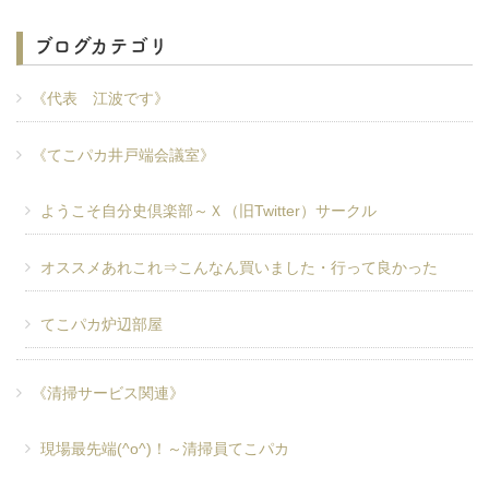
ブログカテゴリ
《代表 江波です》
《てこパカ井戸端会議室》
ようこそ自分史倶楽部～Ｘ（旧Twitter）サークル
オススメあれこれ⇒こんなん買いました・行って良かった
てこパカ炉辺部屋
《清掃サービス関連》
現場最先端(^o^)！～清掃員てこパカ