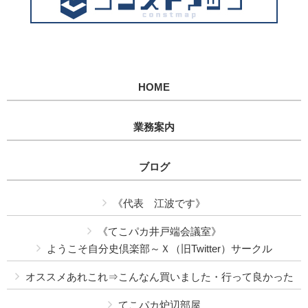
HOME
業務案内
ブログ
《代表 江波です》
《てこパカ井戸端会議室》
ようこそ自分史倶楽部～Ｘ（旧Twitter）サークル
オススメあれこれ⇒こんなん買いました・行って良かった
てこパカ炉辺部屋