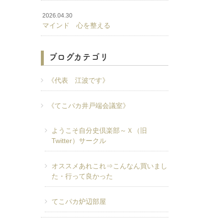
2026.04.30
マインド 心を整える
ブログカテゴリ
《代表 江波です》
《てこパカ井戸端会議室》
ようこそ自分史倶楽部～Ｘ（旧
Twitter）サークル
オススメあれこれ⇒こんなん買いまし
た・行って良かった
てこパカ炉辺部屋