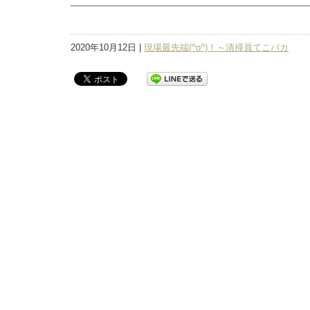
2020年10月12日 |
現場最先端(^o^)！～清掃員てこパカ