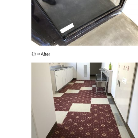
◎⇒After