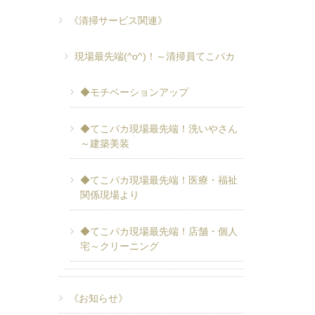
《清掃サービス関連》
現場最先端(^o^)！～清掃員てこパカ
◆モチベーションアップ
◆てこパカ現場最先端！洗いやさん
～建築美装
◆てこパカ現場最先端！医療・福祉
関係現場より
◆てこパカ現場最先端！店舗・個人
宅～クリーニング
《お知らせ》