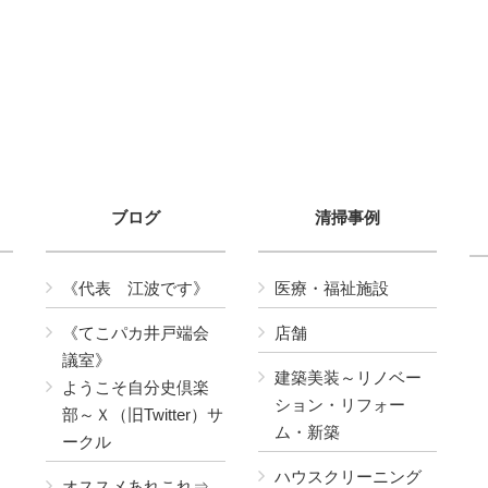
ブログ
清掃事例
《代表 江波です》
医療・福祉施設
《てこパカ井戸端会
店舗
議室》
建築美装～リノベー
ようこそ自分史倶楽
ション・リフォー
部～Ｘ（旧Twitter）サ
ム・新築
ークル
ハウスクリーニング
オススメあれこれ⇒