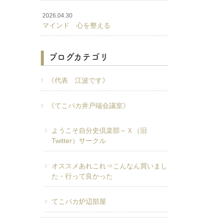
2026.04.30
マインド 心を整える
ブログカテゴリ
《代表 江波です》
《てこパカ井戸端会議室》
ようこそ自分史倶楽部～Ｘ（旧
Twitter）サークル
オススメあれこれ⇒こんなん買いまし
た・行って良かった
てこパカ炉辺部屋