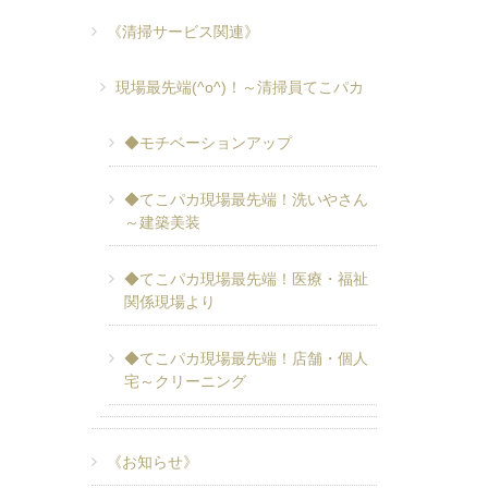
《清掃サービス関連》
現場最先端(^o^)！～清掃員てこパカ
◆モチベーションアップ
◆てこパカ現場最先端！洗いやさん
～建築美装
◆てこパカ現場最先端！医療・福祉
関係現場より
◆てこパカ現場最先端！店舗・個人
宅～クリーニング
《お知らせ》