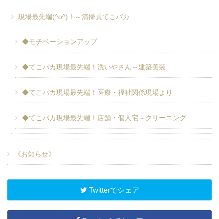
現場最先端(^o^)！～清掃員てこパカ
◆モチベーションアップ
◆てこパカ現場最先端！洗いやさん～建築美装
◆てこパカ現場最先端！医療・福祉関係現場より
◆てこパカ現場最先端！店舗・個人宅～クリーニング
《お知らせ》
Twitterでシェア