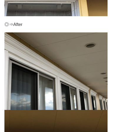
◎⇒After