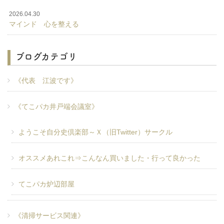
2026.04.30
マインド 心を整える
ブログカテゴリ
《代表 江波です》
《てこパカ井戸端会議室》
ようこそ自分史倶楽部～Ｘ（旧Twitter）サークル
オススメあれこれ⇒こんなん買いました・行って良かった
てこパカ炉辺部屋
《清掃サービス関連》