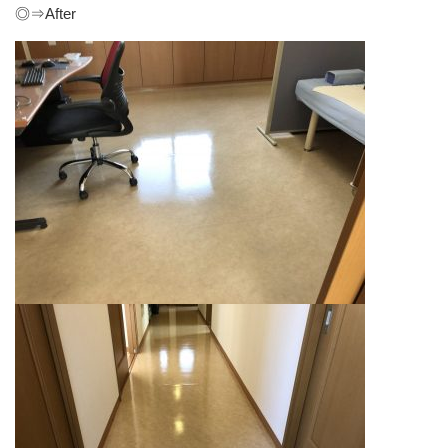
◎⇒After