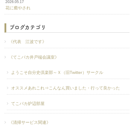
2026.05.17
花に癒やされ
ブログカテゴリ
《代表 江波です》
《てこパカ井戸端会議室》
ようこそ自分史倶楽部～Ｘ（旧Twitter）サークル
オススメあれこれ⇒こんなん買いました・行って良かった
てこパカ炉辺部屋
《清掃サービス関連》