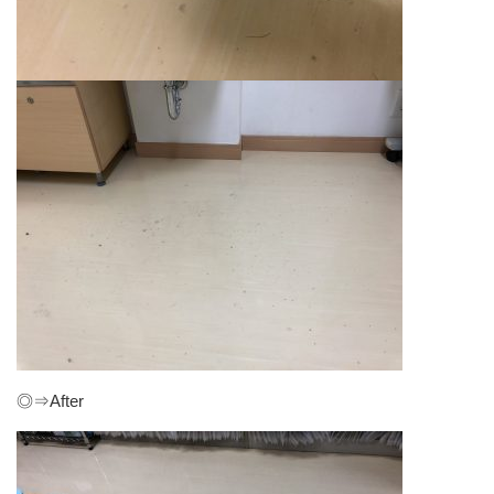
◎⇒After