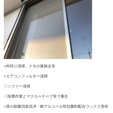
○外回り清掃、クモの巣除去等
○エアコンフィルター清掃
〇ソファー清掃
〇除塵作業とマスカーテープ等で養生
○床の除菌消臭洗浄・耐アルコール性抗菌剤配合ワックス塗布