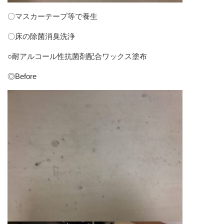
〇マスカーテープ等で養生
〇床の除菌消臭洗浄
○耐アルコール性抗菌剤配合ワックス塗布
◎Before