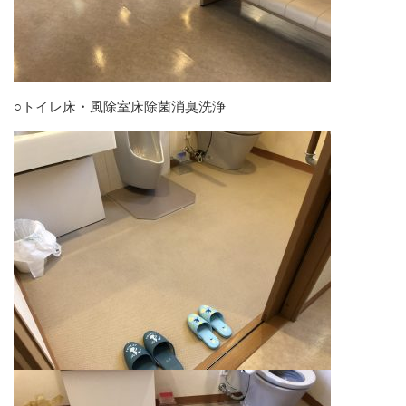
○トイレ床・風除室床除菌消臭洗浄