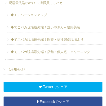
現場最先端(^o^)！～清掃員てこパカ
◆モチベーションアップ
◆てこパカ現場最先端！洗いやさん～建築美装
◆てこパカ現場最先端！医療・福祉関係現場より
◆てこパカ現場最先端！店舗・個人宅～クリーニング
《お知らせ》
Twitterでシェア
Facebookでシェア