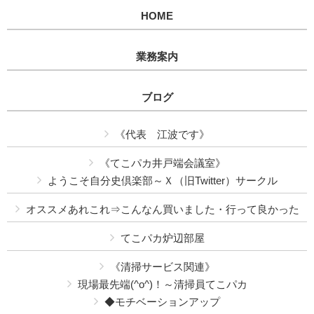
HOME
業務案内
ブログ
《代表 江波です》
《てこパカ井戸端会議室》
ようこそ自分史倶楽部～Ｘ（旧Twitter）サークル
オススメあれこれ⇒こんなん買いました・行って良かった
てこパカ炉辺部屋
《清掃サービス関連》
現場最先端(^o^)！～清掃員てこパカ
◆モチベーションアップ