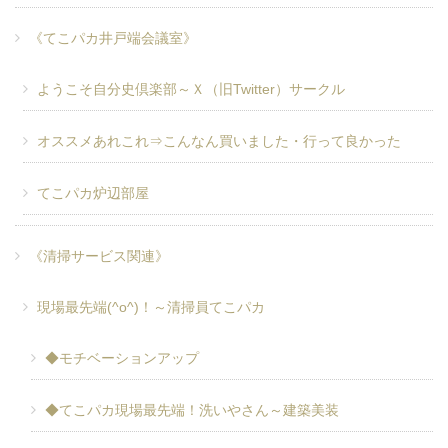
《てこパカ井戸端会議室》
ようこそ自分史倶楽部～Ｘ（旧Twitter）サークル
オススメあれこれ⇒こんなん買いました・行って良かった
てこパカ炉辺部屋
《清掃サービス関連》
現場最先端(^o^)！～清掃員てこパカ
◆モチベーションアップ
◆てこパカ現場最先端！洗いやさん～建築美装