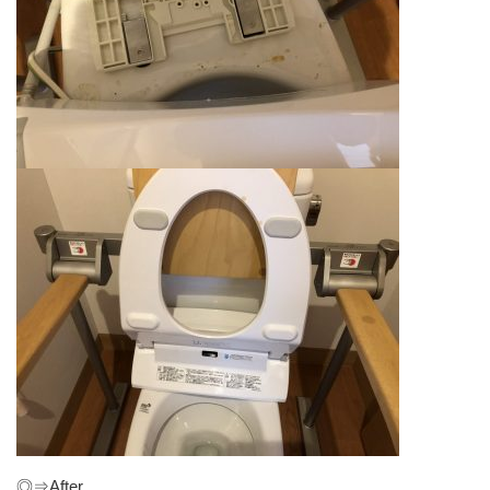
◎⇒After