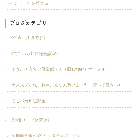
マインド 心を整える
ブログカテゴリ
《代表 江波です》
《てこパカ井戸端会議室》
ようこそ自分史倶楽部～Ｘ（旧Twitter）サークル
オススメあれこれ⇒こんなん買いました・行って良かった
てこパカ炉辺部屋
《清掃サービス関連》
現場最先端(^o^)！～清掃員てこパカ