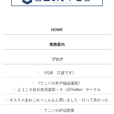
HOME
業務案内
ブログ
《代表 江波です》
《てこパカ井戸端会議室》
ようこそ自分史倶楽部～Ｘ（旧Twitter）サークル
オススメあれこれ⇒こんなん買いました・行って良かった
てこパカ炉辺部屋