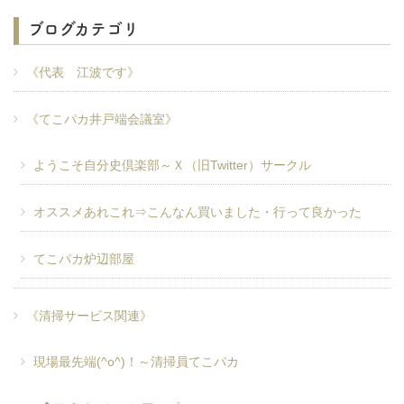
ブログカテゴリ
《代表 江波です》
《てこパカ井戸端会議室》
ようこそ自分史倶楽部～Ｘ（旧Twitter）サークル
オススメあれこれ⇒こんなん買いました・行って良かった
てこパカ炉辺部屋
《清掃サービス関連》
現場最先端(^o^)！～清掃員てこパカ