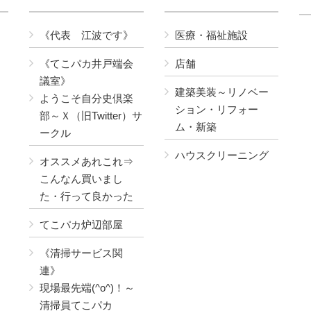
《代表 江波です》
医療・福祉施設
《てこパカ井戸端会
店舗
議室》
建築美装～リノベー
ようこそ自分史倶楽
ション・リフォー
部～Ｘ（旧Twitter）サ
ム・新築
ークル
ハウスクリーニング
オススメあれこれ⇒
こんなん買いまし
た・行って良かった
てこパカ炉辺部屋
《清掃サービス関
連》
現場最先端(^o^)！～
清掃員てこパカ