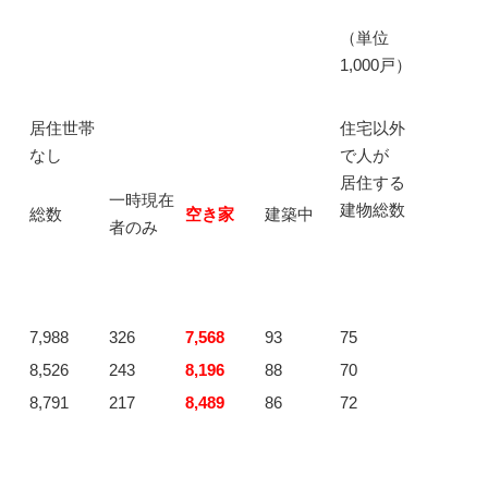
（単位
1,000戸）
居住世帯
住宅以外
なし
で人が
居住する
一時現在
建物総数
総数
空き家
建築中
者のみ
7,988
326
7,568
93
75
8,526
243
8,196
88
70
8,791
217
8,489
86
72