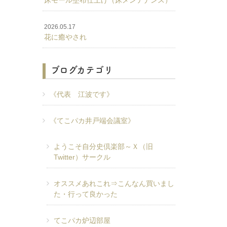
床モール塗布仕上げ（床メンテナンス）
2026.05.17
花に癒やされ
ブログカテゴリ
《代表 江波です》
《てこパカ井戸端会議室》
ようこそ自分史倶楽部～Ｘ（旧
Twitter）サークル
オススメあれこれ⇒こんなん買いまし
た・行って良かった
てこパカ炉辺部屋