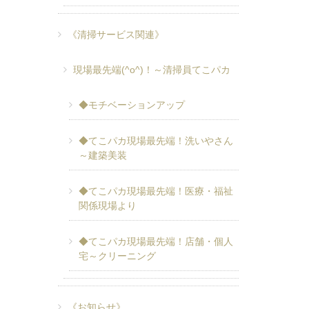
《清掃サービス関連》
現場最先端(^o^)！～清掃員てこパカ
◆モチベーションアップ
◆てこパカ現場最先端！洗いやさん
～建築美装
◆てこパカ現場最先端！医療・福祉
関係現場より
◆てこパカ現場最先端！店舗・個人
宅～クリーニング
。
《お知らせ》