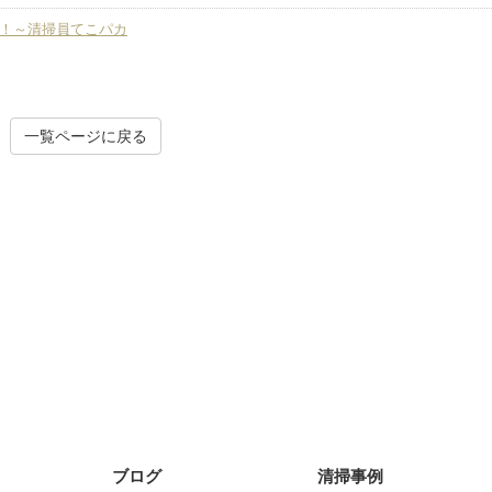
^)！～清掃員てこパカ
一覧ページに戻る
ブログ
清掃事例