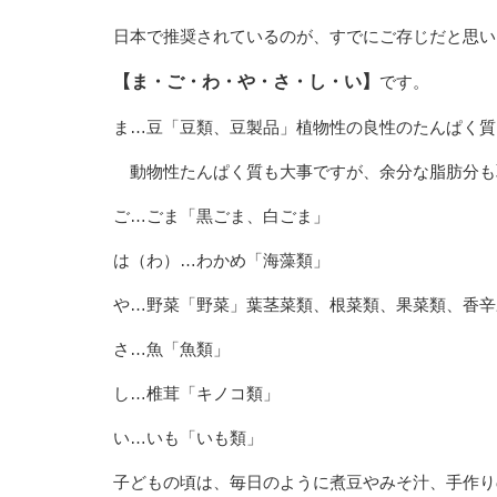
日本で推奨されているのが、すでにご存じだと思い
【ま・ご・わ・や・さ・し・い】
です。
ま…豆「豆類、豆製品」植物性の良性のたんぱく質
動物性たんぱく質も大事ですが、余分な脂肪分も
ご…ごま「黒ごま、白ごま」
は（わ）…わかめ「海藻類」
や…野菜「野菜」葉茎菜類、根菜類、果菜類、香辛
さ…魚「魚類」
し…椎茸「キノコ類」
い…いも「いも類」
子どもの頃は、毎日のように煮豆やみそ汁、手作り