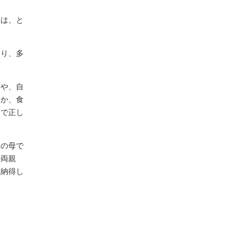
には、と
まり、多
形や、自
いか、食
中で正し
その母で
の両親
も納得し
？