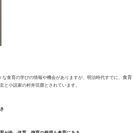
】
色々な食育の学びの情報や機会がありますが、明治時代すでに、
食育
玄と小説家の村井弦齋とされています。
き
育が先。体育、徳育の根源も食育にある