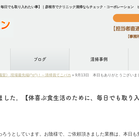
に、毎日でも取り入れたい事】｜彦根市でクリニック清掃ならチェック・コーポレーション 
ブログ
清掃事例
議室》
,
現場最先端(^o^)！～清掃員てこパカ
»
9月13日 本日もありがとうござい
いました。【体喜ぶ食生活のために、毎日でも取り
わろうとしています。お陰様で、ご依頼頂きました業務は、本日も