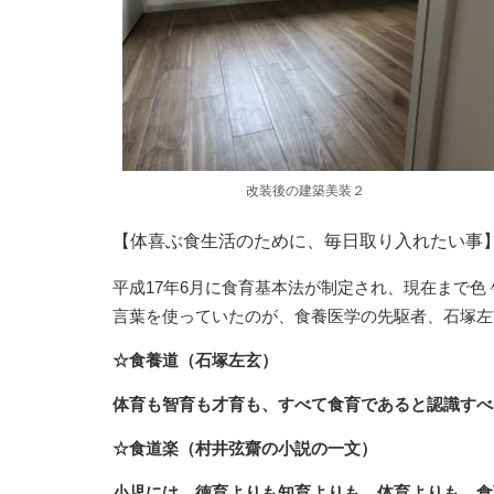
改装後の建築美装２
【体喜ぶ食生活のために、毎日取り入れたい事
平成17年6月に食育基本法が制定され、現在まで
言葉を使っていたのが、食養医学の先駆者、石塚左
☆食養道（石塚左玄）
体育も智育も才育も、すべて食育であると認識すべ
☆食道楽（村井弦齋の小説の一文）
小児には、徳育よりも知育よりも、体育よりも、食