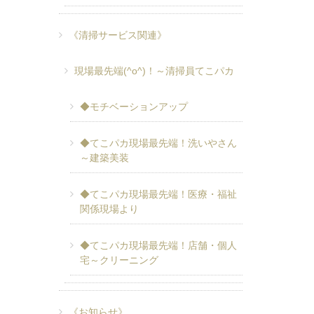
《清掃サービス関連》
現場最先端(^o^)！～清掃員てこパカ
◆モチベーションアップ
◆てこパカ現場最先端！洗いやさん
～建築美装
◆てこパカ現場最先端！医療・福祉
関係現場より
◆てこパカ現場最先端！店舗・個人
宅～クリーニング
《お知らせ》