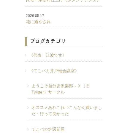
床モール塗布仕上げ（床メンテナンス）
2026.05.17
花に癒やされ
ブログカテゴリ
《代表 江波です》
《てこパカ井戸端会議室》
ようこそ自分史倶楽部～Ｘ（旧
Twitter）サークル
オススメあれこれ⇒こんなん買いまし
た・行って良かった
てこパカ炉辺部屋