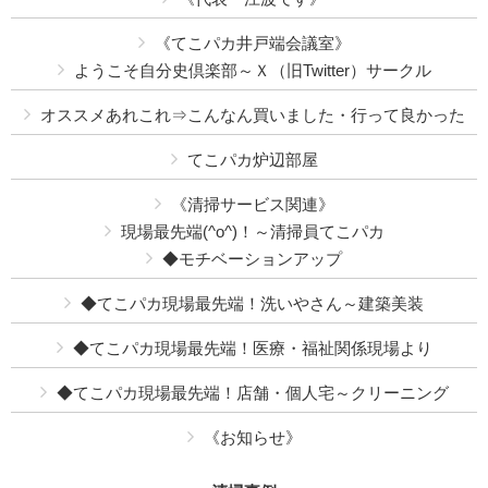
《てこパカ井戸端会議室》
ようこそ自分史倶楽部～Ｘ（旧Twitter）サークル
オススメあれこれ⇒こんなん買いました・行って良かった
てこパカ炉辺部屋
《清掃サービス関連》
現場最先端(^o^)！～清掃員てこパカ
◆モチベーションアップ
◆てこパカ現場最先端！洗いやさん～建築美装
◆てこパカ現場最先端！医療・福祉関係現場より
◆てこパカ現場最先端！店舗・個人宅～クリーニング
《お知らせ》