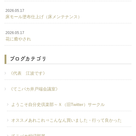
2026.05.17
床モール塗布仕上げ（床メンテナンス）
2026.05.17
花に癒やされ
ブログカテゴリ
《代表 江波です》
《てこパカ井戸端会議室》
ようこそ自分史倶楽部～Ｘ（旧Twitter）サークル
オススメあれこれ⇒こんなん買いました・行って良かった