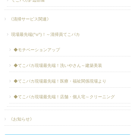
てこパカ炉辺部屋
《清掃サービス関連》
現場最先端(^o^)！～清掃員てこパカ
◆モチベーションアップ
◆てこパカ現場最先端！洗いやさん～建築美装
◆てこパカ現場最先端！医療・福祉関係現場より
◆てこパカ現場最先端！店舗・個人宅～クリーニング
《お知らせ》