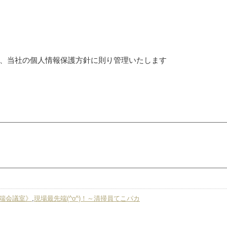
、当社の個人情報保護方針に則り管理いたします
端会議室》
,
現場最先端(^o^)！～清掃員てこパカ