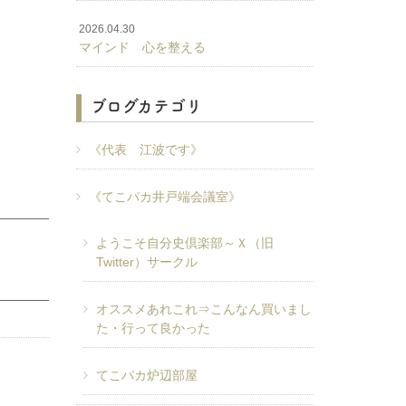
2026.04.30
マインド 心を整える
ブログカテゴリ
《代表 江波です》
《てこパカ井戸端会議室》
ようこそ自分史倶楽部～Ｘ（旧
Twitter）サークル
オススメあれこれ⇒こんなん買いまし
た・行って良かった
てこパカ炉辺部屋