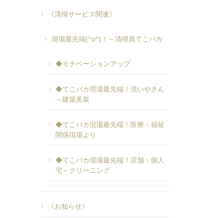
《清掃サービス関連》
現場最先端(^o^)！～清掃員てこパカ
◆モチベーションアップ
◆てこパカ現場最先端！洗いやさん
～建築美装
◆てこパカ現場最先端！医療・福祉
関係現場より
◆てこパカ現場最先端！店舗・個人
宅～クリーニング
《お知らせ》