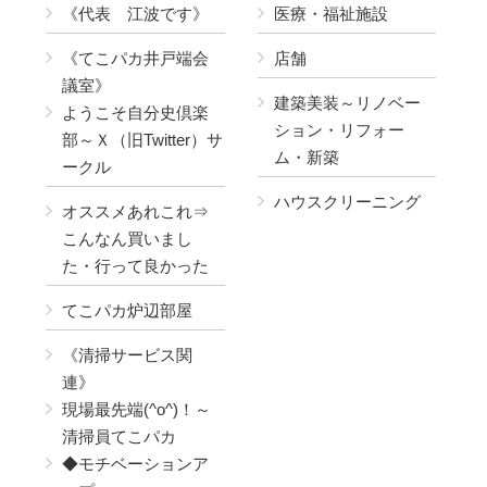
《代表 江波です》
医療・福祉施設
《てこパカ井戸端会
店舗
議室》
建築美装～リノベー
ようこそ自分史倶楽
ション・リフォー
部～Ｘ（旧Twitter）サ
ム・新築
ークル
ハウスクリーニング
オススメあれこれ⇒
こんなん買いまし
た・行って良かった
てこパカ炉辺部屋
《清掃サービス関
連》
現場最先端(^o^)！～
清掃員てこパカ
◆モチベーションア