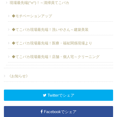
現場最先端(^o^)！～清掃員てこパカ
◆モチベーションアップ
◆てこパカ現場最先端！洗いやさん～建築美装
◆てこパカ現場最先端！医療・福祉関係現場より
◆てこパカ現場最先端！店舗・個人宅～クリーニング
《お知らせ》
Twitterでシェア
Facebookでシェア