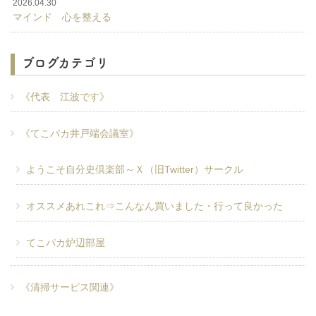
2026.04.30
マインド 心を整える
ブログカテゴリ
《代表 江波です》
《てこパカ井戸端会議室》
ようこそ自分史倶楽部～Ｘ（旧Twitter）サークル
オススメあれこれ⇒こんなん買いました・行って良かった
てこパカ炉辺部屋
《清掃サービス関連》