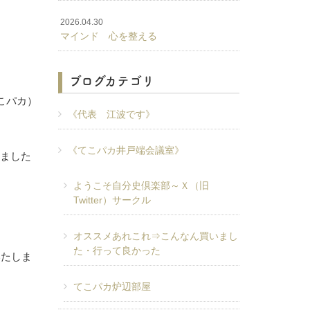
2026.04.30
マインド 心を整える
ブログカテゴリ
こパカ）
《代表 江波です》
《てこパカ井戸端会議室》
来ました
ようこそ自分史倶楽部～Ｘ（旧
Twitter）サークル
オススメあれこれ⇒こんなん買いまし
た・行って良かった
いたしま
てこパカ炉辺部屋