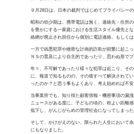
９月28日は、日本の裁判ではじめてプライバシー
昭和の幼少期は、携帯電話は無く、連絡先・住所の
を豊かにする一家庭における生活スタイル優先とな
絡網が廃止され担任から個別に電話連絡、もしくは
一方で凶悪犯罪や緻密な計画的詐欺が頻繁に起こっ
ＮＳの普及により自主的であったり、思わぬ形でプ
年々、不可解であったり様々な犯罪は起こり、その
に、報道で知るものの、その後すべて解決されてい
ったのか？と思う事もよくあり、考え始めれば不安
当事業所でも、知り得た顧客情報・機密事項の漏洩
ニュースがある度に、子どもの頃の、程よい距離感
低下し、がんじがらめの管理社会になってしまった
そして、かけがえのない、限られた人生において余
にもなりました。