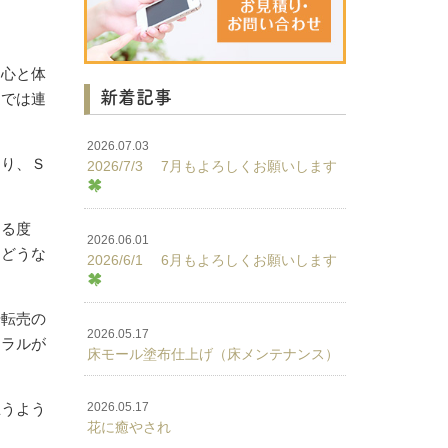
、心と体
新着記事
連では連
。
2026.07.03
あり、Ｓ
2026/7/3 7月もよろしくお願いします
きる度
2026.06.01
はどうな
2026/6/1 6月もよろしくお願いします
や転売の
2026.05.17
モラルが
床モール塗布仕上げ（床メンテナンス）
思うよう
2026.05.17
花に癒やされ