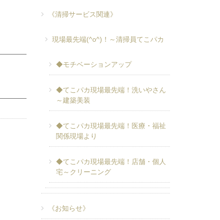
《清掃サービス関連》
現場最先端(^o^)！～清掃員てこパカ
◆モチベーションアップ
◆てこパカ現場最先端！洗いやさん
～建築美装
◆てこパカ現場最先端！医療・福祉
関係現場より
◆てこパカ現場最先端！店舗・個人
宅～クリーニング
《お知らせ》