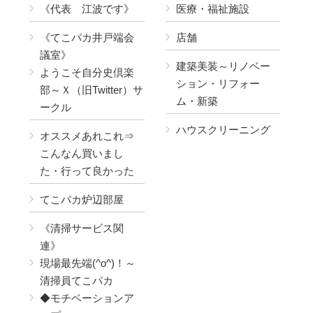
《代表 江波です》
医療・福祉施設
《てこパカ井戸端会
店舗
議室》
建築美装～リノベー
ようこそ自分史倶楽
ション・リフォー
部～Ｘ（旧Twitter）サ
ム・新築
ークル
ハウスクリーニング
オススメあれこれ⇒
こんなん買いまし
た・行って良かった
てこパカ炉辺部屋
《清掃サービス関
連》
現場最先端(^o^)！～
清掃員てこパカ
◆モチベーションア