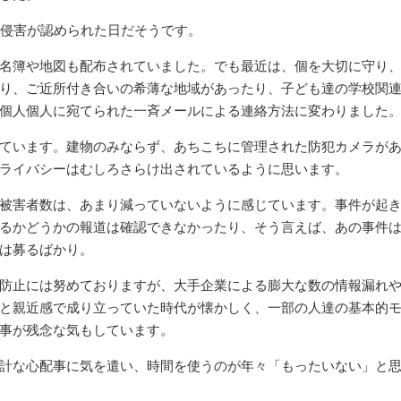
の侵害が認められた日だそうです。
名簿や地図も配布されていました。でも最近は、個を大切に守り
り、ご近所付き合いの希薄な地域があったり、子ども達の学校関
個人個人に宛てられた一斉メールによる連絡方法に変わりました
ています。建物のみならず、あちこちに管理された防犯カメラが
ライバシーはむしろさらけ出されているように思います。
被害者数は、あまり減っていないように感じています。事件が起
るかどうかの報道は確認できなかったり、そう言えば、あの事件
は募るばかり。
防止には努めておりますが、大手企業による膨大な数の情報漏れ
と親近感で成り立っていた時代が懐かしく、一部の人達の基本的
事が残念な気もしています。
計な心配事に気を遣い、時間を使うのが年々「もったいない」と