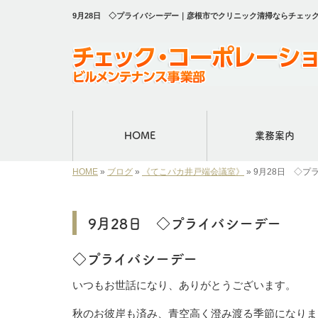
9月28日 ◇プライバシーデー｜彦根市でクリニック清掃ならチェッ
HOME
業務案内
HOME
»
ブログ
»
《てこパカ井戸端会議室》
»
9月28日 ◇プ
9月28日 ◇プライバシーデー
◇プライバシーデー
いつもお世話になり、ありがとうございます。
秋のお彼岸も済み、青空高く澄み渡る季節になりま