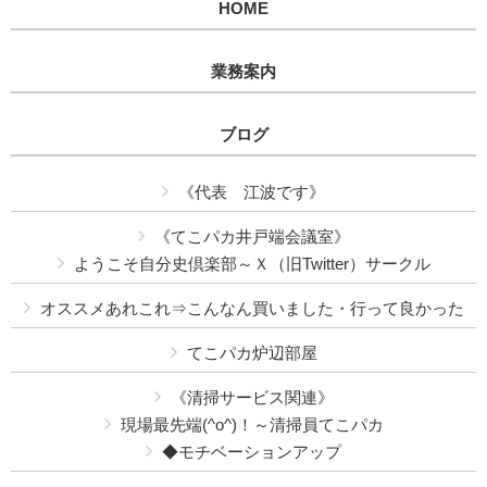
HOME
業務案内
ブログ
《代表 江波です》
《てこパカ井戸端会議室》
ようこそ自分史倶楽部～Ｘ（旧Twitter）サークル
オススメあれこれ⇒こんなん買いました・行って良かった
てこパカ炉辺部屋
《清掃サービス関連》
現場最先端(^o^)！～清掃員てこパカ
◆モチベーションアップ