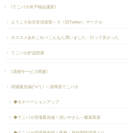
《てこパカ井戸端会議室》
ようこそ自分史倶楽部～Ｘ（旧Twitter）サークル
オススメあれこれ⇒こんなん買いました・行って良かった
てこパカ炉辺部屋
《清掃サービス関連》
現場最先端(^o^)！～清掃員てこパカ
◆モチベーションアップ
◆てこパカ現場最先端！洗いやさん～建築美装
◆てこパカ現場最先端！医療・福祉関係現場より