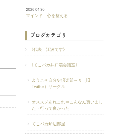
2026.04.30
マインド 心を整える
ブログカテゴリ
《代表 江波です》
《てこパカ井戸端会議室》
ようこそ自分史倶楽部～Ｘ（旧
Twitter）サークル
オススメあれこれ⇒こんなん買いまし
た・行って良かった
てこパカ炉辺部屋