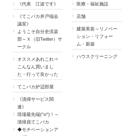
《代表 江波です》
医療・福祉施設
《てこパカ井戸端会
店舗
議室》
建築美装～リノベー
ようこそ自分史倶楽
ション・リフォー
部～Ｘ（旧Twitter）サ
ム・新築
ークル
ハウスクリーニング
オススメあれこれ⇒
こんなん買いまし
た・行って良かった
てこパカ炉辺部屋
《清掃サービス関
連》
現場最先端(^o^)！～
清掃員てこパカ
◆モチベーションア