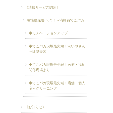
《清掃サービス関連》
現場最先端(^o^)！～清掃員てこパカ
◆モチベーションアップ
◆てこパカ現場最先端！洗いやさん
～建築美装
◆てこパカ現場最先端！医療・福祉
関係現場より
◆てこパカ現場最先端！店舗・個人
宅～クリーニング
《お知らせ》