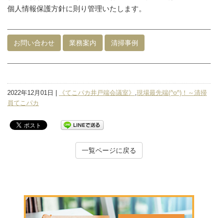
個人情報保護方針に則り管理いたします。
お問い合わせ
業務案内
清掃事例
2022年12月01日 |
《てこパカ井戸端会議室》
,
現場最先端(^o^)！～清掃
員てこパカ
一覧ページに戻る