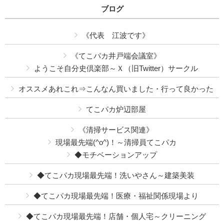
ブログ
《代表 江波です》
《てこパカ井戸端会議室》
ようこそ自分史倶楽部～Ｘ（旧Twitter）サークル
オススメあれこれ⇒こんなん買いました・行って良かった
てこパカ炉辺部屋
《清掃サービス関連》
現場最先端(^o^)！～清掃員てこパカ
◆モチベーションアップ
◆てこパカ現場最先端！洗いやさん～建築美装
◆てこパカ現場最先端！医療・福祉関係現場より
◆てこパカ現場最先端！店舗・個人宅～クリーニング