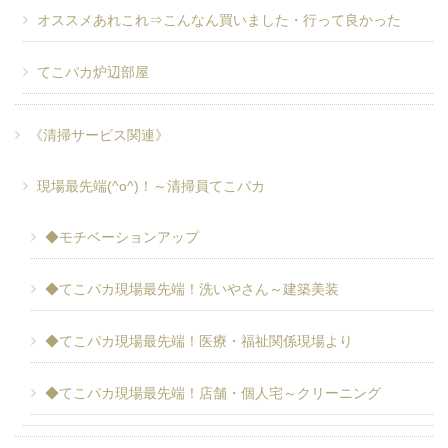
オススメあれこれ⇒こんなん買いました・行って良かった
てこパカ炉辺部屋
《清掃サービス関連》
現場最先端(^o^)！～清掃員てこパカ
◆モチベーションアップ
◆てこパカ現場最先端！洗いやさん～建築美装
◆てこパカ現場最先端！医療・福祉関係現場より
◆てこパカ現場最先端！店舗・個人宅～クリーニング