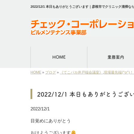
2022/12/1 本日もありがとうございます｜彦根市でクリニック清
HOME
業務案内
HOME
»
ブログ
»
《てこパカ井戸端会議室》
,
現場最先端(^o^
2022/12/1 本日もありがとうござ
2022/12/1
目覚めにありがとう
おはようございます