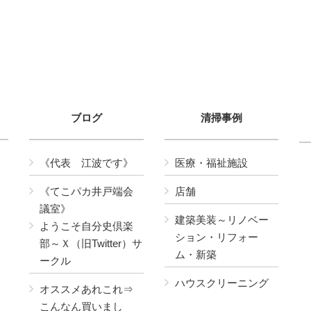
ブログ
清掃事例
《代表 江波です》
医療・福祉施設
《てこパカ井戸端会
店舗
議室》
建築美装～リノベー
ようこそ自分史倶楽
ション・リフォー
部～Ｘ（旧Twitter）サ
ム・新築
ークル
ハウスクリーニング
オススメあれこれ⇒
こんなん買いまし