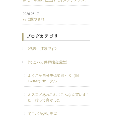
床モール塗布仕上げ（床メンテナンス）
2026.05.17
花に癒やされ
ブログカテゴリ
《代表 江波です》
《てこパカ井戸端会議室》
ようこそ自分史倶楽部～Ｘ（旧
Twitter）サークル
オススメあれこれ⇒こんなん買いまし
た・行って良かった
てこパカ炉辺部屋