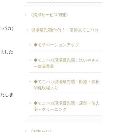
《清掃サービス関連》
こパカ）
現場最先端(^o^)！～清掃員てこパカ
◆モチベーションアップ
来ました
◆てこパカ現場最先端！洗いやさん
～建築美装
◆てこパカ現場最先端！医療・福祉
関係現場より
いたしま
◆てこパカ現場最先端！店舗・個人
宅～クリーニング
《お知らせ》