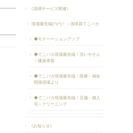
《清掃サービス関連》
現場最先端(^o^)！～清掃員てこパカ
◆モチベーションアップ
◆てこパカ現場最先端！洗いやさん
～建築美装
◆てこパカ現場最先端！医療・福祉
関係現場より
◆てこパカ現場最先端！店舗・個人
宅～クリーニング
《お知らせ》