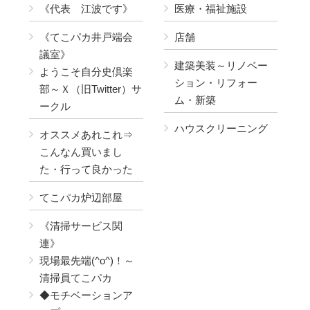
《代表 江波です》
医療・福祉施設
《てこパカ井戸端会
店舗
議室》
建築美装～リノベー
ようこそ自分史倶楽
ション・リフォー
部～Ｘ（旧Twitter）サ
ム・新築
ークル
ハウスクリーニング
オススメあれこれ⇒
こんなん買いまし
た・行って良かった
てこパカ炉辺部屋
《清掃サービス関
連》
現場最先端(^o^)！～
清掃員てこパカ
◆モチベーションア