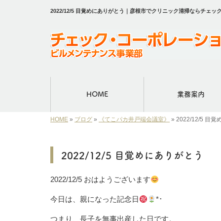
2022/12/5 目覚めにありがとう｜彦根市でクリニック清掃ならチ
HOME
業務案内
HOME
»
ブログ
»
《てこパカ井戸端会議室》
»
2022/12/5 
2022/12/5 目覚めにありがとう
2022/12/5 おはようございます
今日は、親になった記念日
*･
つまり、長子を無事出産した日です。