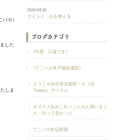
2026.04.30
マインド 心を整える
こパカ）
ブログカテゴリ
来ました
《代表 江波です》
《てこパカ井戸端会議室》
ようこそ自分史倶楽部～Ｘ（旧
いたしま
Twitter）サークル
オススメあれこれ⇒こんなん買いまし
た・行って良かった
てこパカ炉辺部屋