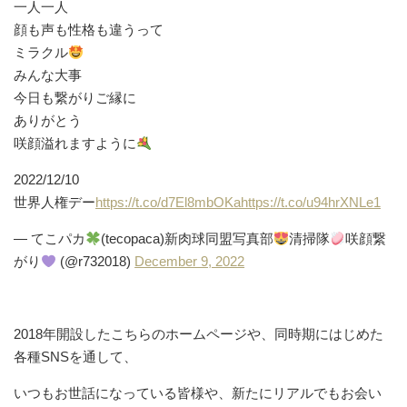
一人一人
顔も声も性格も違うって
ミラクル
みんな大事
今日も繋がりご縁に
ありがとう
咲顔溢れますように
2022/12/10
世界人権デー
https://t.co/d7El8mbOKa
https://t.co/u94hrXNLe1
— てこパカ
(tecopaca)新肉球同盟写真部
清掃隊
咲顔繋
がり
(@r732018)
December 9, 2022
2018年開設したこちらのホームページや、同時期にはじめた
各種SNSを通して、
いつもお世話になっている皆様や、新たにリアルでもお会い