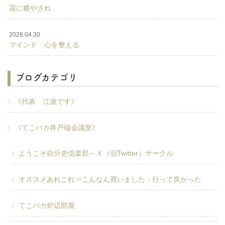
花に癒やされ
2026.04.30
マインド 心を整える
ブログカテゴリ
《代表 江波です》
《てこパカ井戸端会議室》
ようこそ自分史倶楽部～Ｘ（旧Twitter）サークル
オススメあれこれ⇒こんなん買いました・行って良かった
てこパカ炉辺部屋