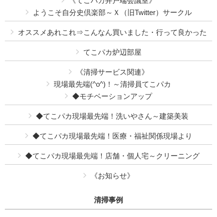
《てこパカ井戸端会議室》
ようこそ自分史倶楽部～Ｘ（旧Twitter）サークル
オススメあれこれ⇒こんなん買いました・行って良かった
てこパカ炉辺部屋
《清掃サービス関連》
現場最先端(^o^)！～清掃員てこパカ
◆モチベーションアップ
◆てこパカ現場最先端！洗いやさん～建築美装
◆てこパカ現場最先端！医療・福祉関係現場より
◆てこパカ現場最先端！店舗・個人宅～クリーニング
《お知らせ》
清掃事例