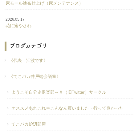
床モール塗布仕上げ（床メンテナンス）
2026.05.17
花に癒やされ
ブログカテゴリ
《代表 江波です》
《てこパカ井戸端会議室》
ようこそ自分史倶楽部～Ｘ（旧Twitter）サークル
オススメあれこれ⇒こんなん買いました・行って良かった
てこパカ炉辺部屋