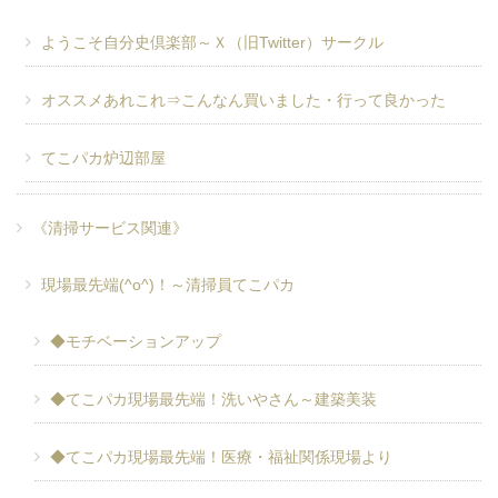
ようこそ自分史倶楽部～Ｘ（旧Twitter）サークル
オススメあれこれ⇒こんなん買いました・行って良かった
てこパカ炉辺部屋
《清掃サービス関連》
現場最先端(^o^)！～清掃員てこパカ
◆モチベーションアップ
◆てこパカ現場最先端！洗いやさん～建築美装
◆てこパカ現場最先端！医療・福祉関係現場より