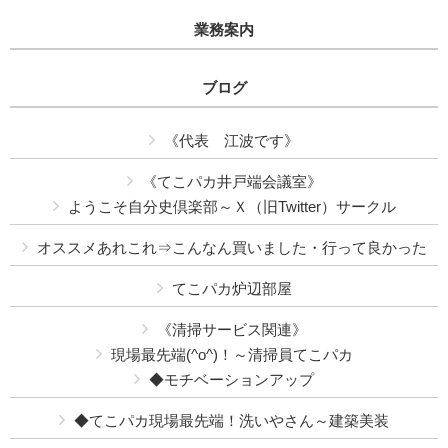
業務案内
ブログ
《代表 江波です》
《てこパカ井戸端会議室》
ようこそ自分史倶楽部～Ｘ（旧Twitter）サークル
オススメあれこれ⇒こんなん買いました・行って良かった
てこパカ炉辺部屋
《清掃サービス関連》
現場最先端(^o^)！～清掃員てこパカ
◆モチベーションアップ
◆てこパカ現場最先端！洗いやさん～建築美装