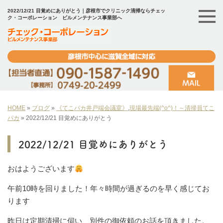
2022/12/21 目覚めにありがとう｜彦根市でクリニック清掃ならチェッ
ク・コーポレーション ビルメンテナンス事業部へ
HOME
»
ブログ
»
《てこパカ井戸端会議室》
,
現場最先端(^o^)！～清掃員てこ
パカ
»
2022/12/21 目覚めにありがとう
2022/12/21 目覚めにありがとう
おはようございます
午前10時を回りました！年々時間が過ぎるのを早く感じてお
ります
昨日は定期清掃に伺い、別件の御依頼のお話を頂きました。