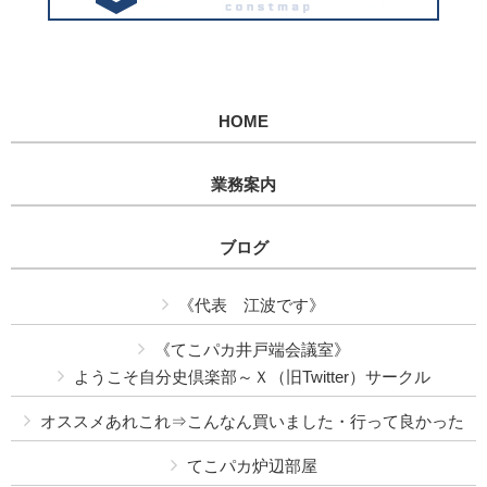
HOME
業務案内
ブログ
《代表 江波です》
《てこパカ井戸端会議室》
ようこそ自分史倶楽部～Ｘ（旧Twitter）サークル
オススメあれこれ⇒こんなん買いました・行って良かった
てこパカ炉辺部屋