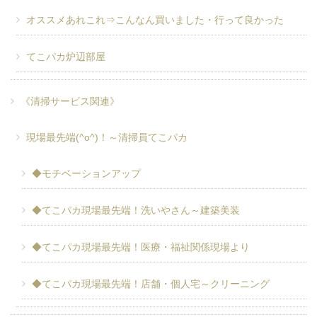
オススメあれこれ⇒こんなん買いました・行って良かった
てこパカ炉辺部屋
《清掃サービス関連》
現場最先端(^o^)！～清掃員てこパカ
◆モチベーションアップ
◆てこパカ現場最先端！洗いやさん～建築美装
◆てこパカ現場最先端！医療・福祉関係現場より
◆てこパカ現場最先端！店舗・個人宅～クリーニング