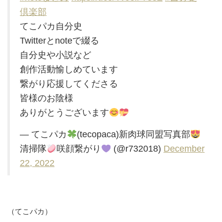
倶楽部
てこパカ自分史
Twitterとnoteで綴る
自分史や小説など
創作活動愉しめています
繋がり応援してくださる
皆様のお陰様
ありがとうございます
— てこパカ
(tecopaca)新肉球同盟写真部
清掃隊
咲顔繋がり
(@r732018)
December
22, 2022
（てこパカ）