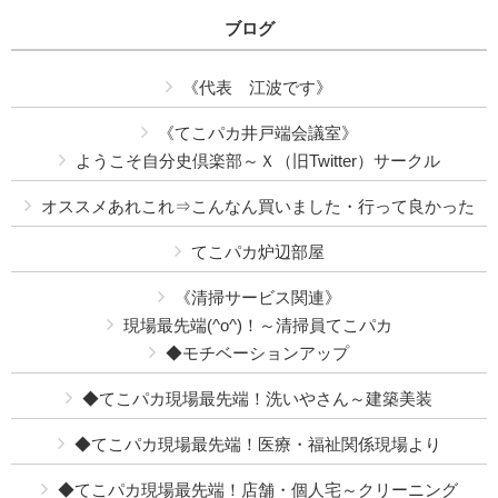
ブログ
《代表 江波です》
《てこパカ井戸端会議室》
ようこそ自分史倶楽部～Ｘ（旧Twitter）サークル
オススメあれこれ⇒こんなん買いました・行って良かった
てこパカ炉辺部屋
《清掃サービス関連》
現場最先端(^o^)！～清掃員てこパカ
◆モチベーションアップ
◆てこパカ現場最先端！洗いやさん～建築美装
◆てこパカ現場最先端！医療・福祉関係現場より
◆てこパカ現場最先端！店舗・個人宅～クリーニング