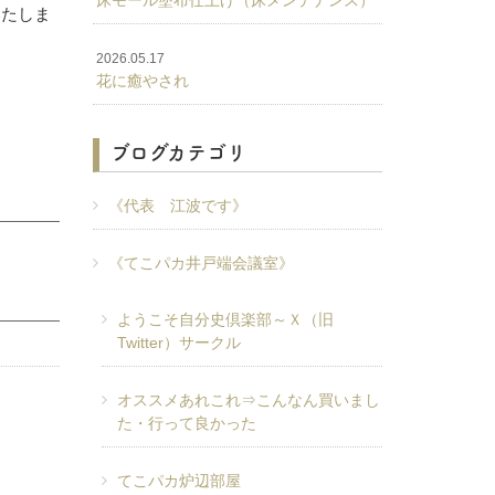
床モール塗布仕上げ（床メンテナンス）
いたしま
2026.05.17
花に癒やされ
ブログカテゴリ
《代表 江波です》
《てこパカ井戸端会議室》
ようこそ自分史倶楽部～Ｘ（旧
Twitter）サークル
オススメあれこれ⇒こんなん買いまし
た・行って良かった
てこパカ炉辺部屋