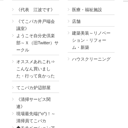
《代表 江波です》
医療・福祉施設
《てこパカ井戸端会
店舗
議室》
建築美装～リノベー
ようこそ自分史倶楽
ション・リフォー
部～Ｘ（旧Twitter）サ
ム・新築
ークル
ハウスクリーニング
オススメあれこれ⇒
こんなん買いまし
た・行って良かった
てこパカ炉辺部屋
《清掃サービス関
連》
現場最先端(^o^)！～
清掃員てこパカ
◆モチベーションア