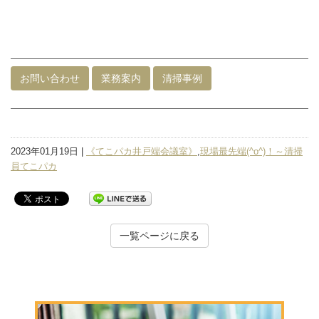
お問い合わせ
業務案内
清掃事例
2023年01月19日 |
《てこパカ井戸端会議室》
,
現場最先端(^o^)！～清掃
員てこパカ
一覧ページに戻る