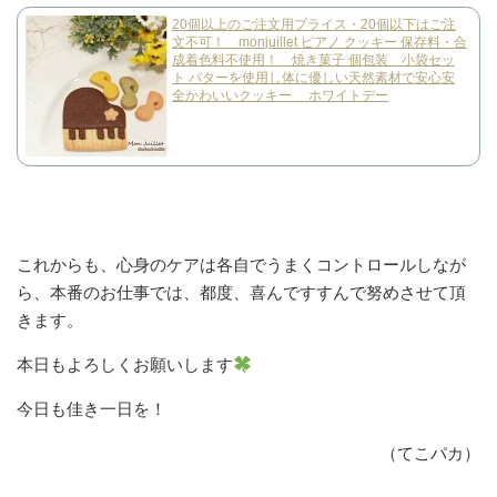
20個以上のご注文用プライス・20個以下はご注
文不可！ monjuillet ピアノ クッキー 保存料・合
成着色料不使用！ 焼き菓子 個包装 小袋セッ
ト バターを使用し体に優しい天然素材で安心安
全かわいいクッキー ホワイトデー
これからも、心身のケアは各自でうまくコントロールしなが
ら、本番のお仕事では、都度、喜んですすんで努めさせて頂
きます。
本日もよろしくお願いします
今日も佳き一日を！
（てこパカ）