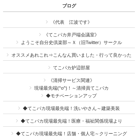
ブログ
《代表 江波です》
《てこパカ井戸端会議室》
ようこそ自分史倶楽部～Ｘ（旧Twitter）サークル
オススメあれこれ⇒こんなん買いました・行って良かった
てこパカ炉辺部屋
《清掃サービス関連》
現場最先端(^o^)！～清掃員てこパカ
◆モチベーションアップ
◆てこパカ現場最先端！洗いやさん～建築美装
◆てこパカ現場最先端！医療・福祉関係現場より
◆てこパカ現場最先端！店舗・個人宅～クリーニング