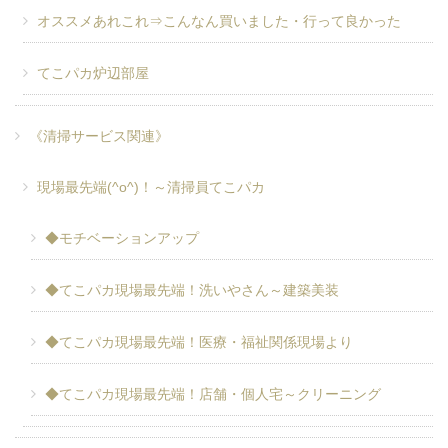
オススメあれこれ⇒こんなん買いました・行って良かった
てこパカ炉辺部屋
《清掃サービス関連》
現場最先端(^o^)！～清掃員てこパカ
◆モチベーションアップ
◆てこパカ現場最先端！洗いやさん～建築美装
◆てこパカ現場最先端！医療・福祉関係現場より
◆てこパカ現場最先端！店舗・個人宅～クリーニング