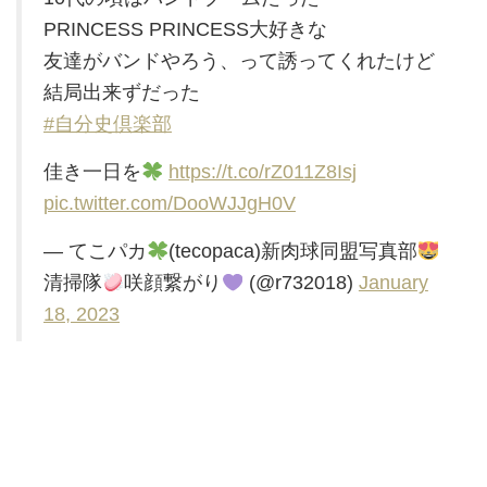
PRINCESS PRINCESS大好きな
友達がバンドやろう、って誘ってくれたけど
結局出来ずだった
#自分史倶楽部
佳き一日を
https://t.co/rZ011Z8Isj
pic.twitter.com/DooWJJgH0V
— てこパカ
(tecopaca)新肉球同盟写真部
清掃隊
咲顔繋がり
(@r732018)
January
18, 2023