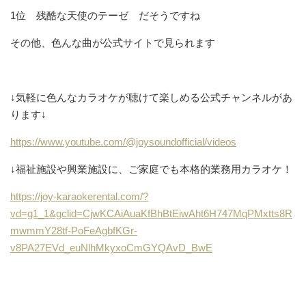
1位 残酷な天使のテーゼ だそうですね
その他、色んな曲が公式サイトで見られます
↓気軽に色んなカラオケが聴けて楽しめる公式チャンネルがあ
ります↓
https://www.youtube.com/@joysoundofficial/videos
↓福祉施設や興業施設に、ご家庭でも本格的業務用カラオケ！
https://joy-karaokerental.com/?
vd=g1_1&gclid=CjwKCAiAuaKfBhBtEiwAht6H747MqPMxtts8R
mwmmY28tf-PoFeAgbfKGr-
v8PA27EVd_euNlhMkyxoCmGYQAvD_BwE