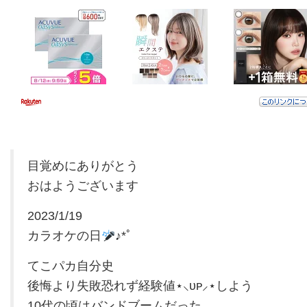
目覚めにありがとう
おはようございます
2023/1/19
カラオケの日
♪*ﾟ
てこパカ自分史
後悔より失敗恐れず経験値⋆⸜ᴜᴘ⸝⋆しよう
10代の頃はバンドブームだった