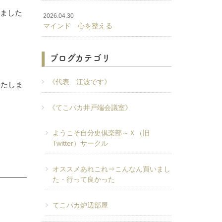
来ました
2026.04.30
マインド 心を整える
ブログカテゴリ
《代表 江波です》
いたしま
《てこパカ井戸端会議室》
ようこそ自分史倶楽部～Ｘ（旧
Twitter）サークル
オススメあれこれ⇒こんなん買いまし
た・行って良かった
てこパカ炉辺部屋