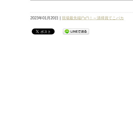
2023年01月20日 |
現場最先端(^o^)！～清掃員てこパカ