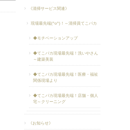
《清掃サービス関連》
現場最先端(^o^)！～清掃員てこパカ
◆モチベーションアップ
◆てこパカ現場最先端！洗いやさん
～建築美装
◆てこパカ現場最先端！医療・福祉
関係現場より
◆てこパカ現場最先端！店舗・個人
宅～クリーニング
《お知らせ》