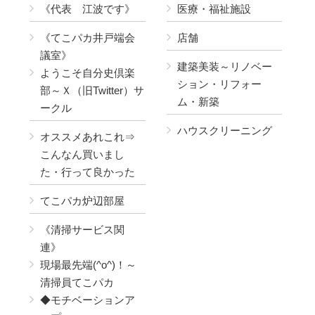
《代表 江波です》
医療・福祉施設
《てこパカ井戸端会
店舗
議室》
建築美装～リノベー
ようこそ自分史倶楽
ション・リフォー
部～Ｘ（旧Twitter）サ
ム・新築
ークル
ハウスクリーニング
オススメあれこれ⇒
こんなん買いまし
た・行って良かった
てこパカ炉辺部屋
《清掃サービス関
連》
現場最先端(^o^)！～
清掃員てこパカ
◆モチベーションア