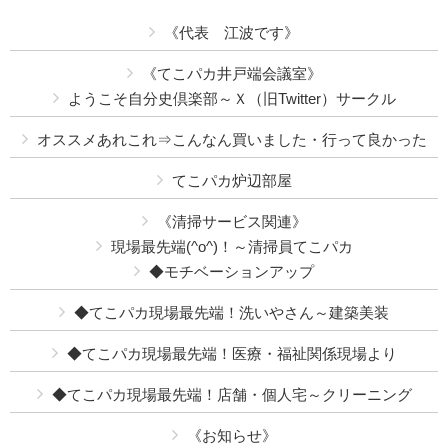
《代表 江波です》
《てこパカ井戸端会議室》
ようこそ自分史倶楽部～Ｘ（旧Twitter）サークル
オススメあれこれ⇒こんなん買いました・行って良かった
てこパカ炉辺部屋
《清掃サービス関連》
現場最先端(^o^)！～清掃員てこパカ
◆モチベーションアップ
◆てこパカ現場最先端！洗いやさん～建築美装
◆てこパカ現場最先端！医療・福祉関係現場より
◆てこパカ現場最先端！店舗・個人宅～クリーニング
《お知らせ》