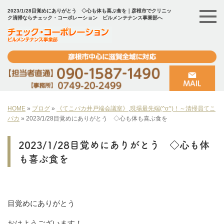
2023/1/28目覚めにありがとう ◇心も体も喜ぶ食を｜彦根市でクリニッ
ク清掃ならチェック・コーポレーション ビルメンテナンス事業部へ
HOME
»
ブログ
»
《てこパカ井戸端会議室》
,
現場最先端(^o^)！～清掃員てこ
パカ
»
2023/1/28目覚めにありがとう ◇心も体も喜ぶ食を
2023/1/28目覚めにありがとう ◇心も体
も喜ぶ食を
目覚めにありがとう
おはようございます！