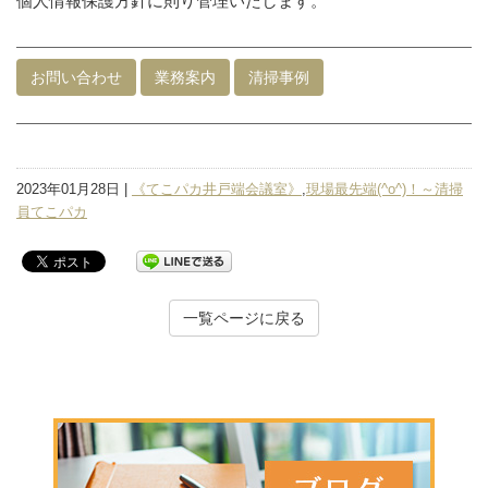
個人情報保護方針に則り管理いたします。
お問い合わせ
業務案内
清掃事例
2023年01月28日 |
《てこパカ井戸端会議室》
,
現場最先端(^o^)！～清掃
員てこパカ
一覧ページに戻る