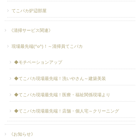
てこパカ炉辺部屋
《清掃サービス関連》
現場最先端(^o^)！～清掃員てこパカ
◆モチベーションアップ
◆てこパカ現場最先端！洗いやさん～建築美装
◆てこパカ現場最先端！医療・福祉関係現場より
◆てこパカ現場最先端！店舗・個人宅～クリーニング
《お知らせ》