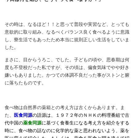
その時は、なるほど！！と思って普段や実習など、とっても
意欲的に取り組み、なるべくバランス良く食べるように意識
し、寮生活でもあったため本当に規則正しい生活をしていま
した。
まさに、目からうろこ、でした。子どもの頃や、思春期は何
度も不登校だった私ですが、その頃は、偏食気味でやや好き
嫌いもありました。かつての体調不良だった事がストンと腑
に落ちたものです。
食べ物は自然界の薬箱との考え方は古くからあります。ま
た、
医食同源
の語源は、１９７２年のＮＨＫの料理番組で古
代中国の
薬食同源
に基づく食養生になる考え方を
紹介をする
時に、食べ物の話なのに化学的な薬と思われないよう、薬を