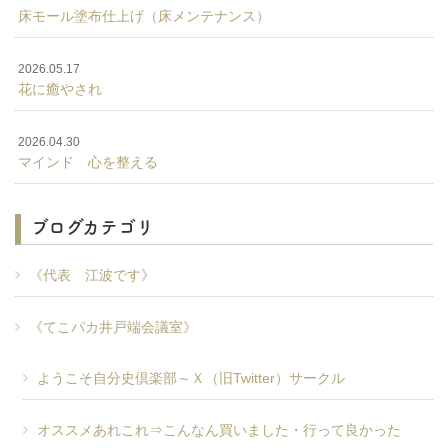
床モール塗布仕上げ（床メンテナンス）
2026.05.17
花に癒やされ
2026.04.30
マインド 心を整える
ブログカテゴリ
《代表 江波です》
《てこパカ井戸端会議室》
ようこそ自分史倶楽部～Ｘ（旧Twitter）サークル
オススメあれこれ⇒こんなん買いました・行って良かった