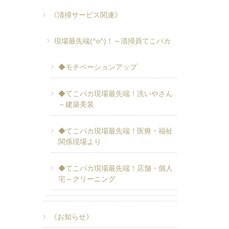
《清掃サービス関連》
現場最先端(^o^)！～清掃員てこパカ
◆モチベーションアップ
◆てこパカ現場最先端！洗いやさん
～建築美装
◆てこパカ現場最先端！医療・福祉
関係現場より
◆てこパカ現場最先端！店舗・個人
宅～クリーニング
《お知らせ》