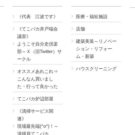
《代表 江波です》
医療・福祉施設
《てこパカ井戸端会
店舗
議室》
建築美装～リノベー
ようこそ自分史倶楽
ション・リフォー
部～Ｘ（旧Twitter）サ
ム・新築
ークル
ハウスクリーニング
オススメあれこれ⇒
こんなん買いまし
た・行って良かった
てこパカ炉辺部屋
《清掃サービス関
連》
現場最先端(^o^)！～
清掃員てこパカ