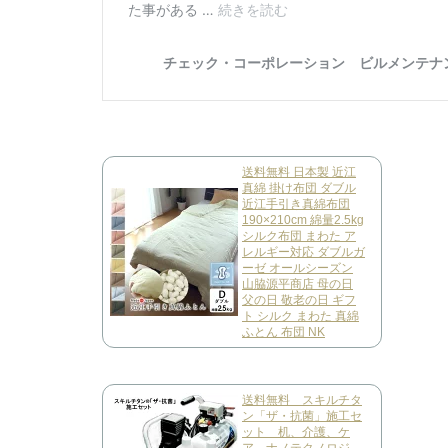
送料無料 日本製 近江
真綿 掛け布団 ダブル
近江手引き真綿布団
190×210cm 綿量2.5kg
シルク布団 まわた ア
レルギー対応 ダブルガ
ーゼ オールシーズン
山脇源平商店 母の日
父の日 敬老の日 ギフ
ト シルク まわた 真綿
ふとん 布団 NK
送料無料 スキルチタ
ン「ザ・抗菌」施工セ
ット 机、介護、ケ