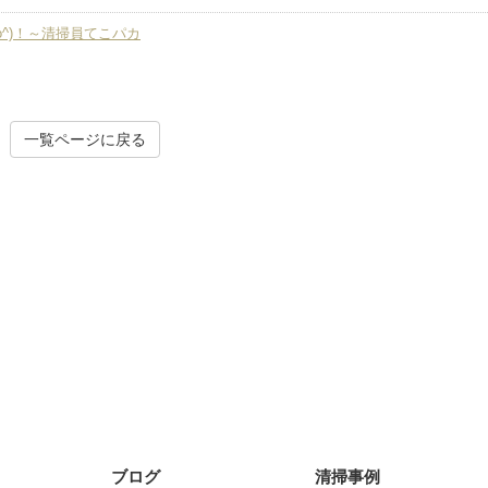
o^)！～清掃員てこパカ
一覧ページに戻る
ブログ
清掃事例