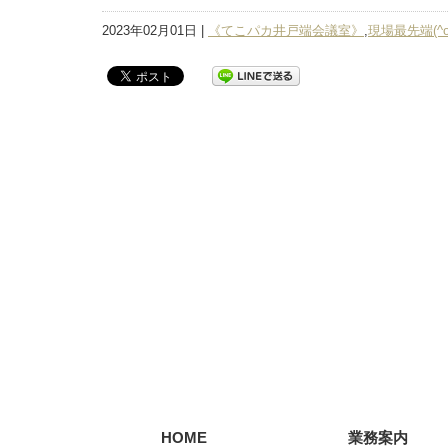
2023年02月01日 |
《てこパカ井戸端会議室》
,
現場最先端(^
HOME
業務案内