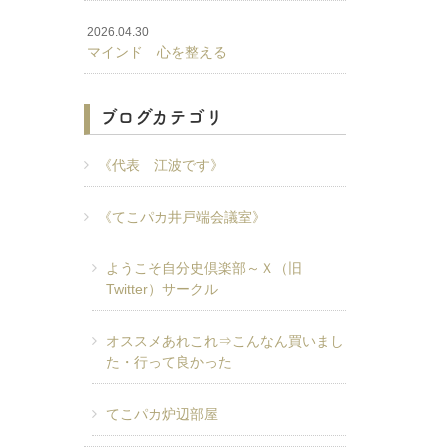
2026.04.30
マインド 心を整える
ブログカテゴリ
《代表 江波です》
《てこパカ井戸端会議室》
ようこそ自分史倶楽部～Ｘ（旧
Twitter）サークル
オススメあれこれ⇒こんなん買いまし
た・行って良かった
てこパカ炉辺部屋