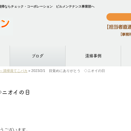
ック清掃ならチェック・コーポレーション ビルメンテナンス事業部へ
ブログ
清掃事例
)！～清掃員てこパカ
»
2023/2/1 目覚めにありがとう ◇ニオイの日
 ◇ニオイの日
うございます。